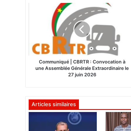
C
o
m
m
u
n
i
q
u
é
Communiqué | CBRTR : Convocation à
|
une Assemblée Générale Extraordinaire le
C
27 juin 2026
B
R
T
R
Articles similaires
:
C
o
n
v