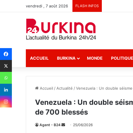
vendredi , 7 août 2026
FLASH INFOS
ACCUEIL
BURKINA
MONDE
POLITIQU
Accueil
/
Actualité
/
Venezuela : Un double séisme 
Venezuela : Un double séism
de 700 blessés
Agent - B24
E
25/06/2026
n