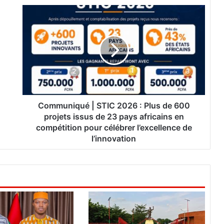
C
o
m
m
u
n
i
q
u
é
Communiqué | STIC 2026 : Plus de 600
|
projets issus de 23 pays africains en
S
compétition pour célébrer l’excellence de
T
l’innovation
I
C
2
0
2
6
:
P