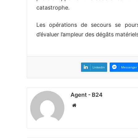
catastrophe.
Les opérations de secours se pours
d’évaluer l’ampleur des dégâts matériel
Linkedin
Messenger
Agent - B24
We
bsi
te