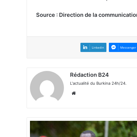
Source : Direction de la communicatio
Linkedin
Messenger
Rédaction B24
L'actualité du Burkina 24h/24.
We
bsi
te
R
e
t