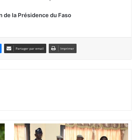
n de la Présidence du Faso
Partager par email
Imprimer
A
c
a