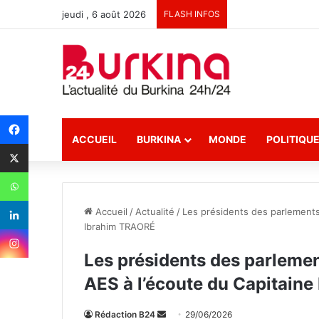
jeudi , 6 août 2026
FLASH INFOS
ACCUEIL
BURKINA
MONDE
POLITIQU
Accueil
/
Actualité
/
Les présidents des parlements
Ibrahim TRAORÉ
Les présidents des parlemen
AES à l’écoute du Capitain
Rédaction B24
E
29/06/2026