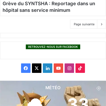
Grève du SYNTSHA : Reportage dans un
hôpital sans service minimum
Page suivante
RETROUVEZ-NOUS SUR FACEBOOK
F
X
L
Y
I
T
a
i
o
n
i
c
n
u
s
k
MÉTÉO
e
k
T
t
T
33
℃
b
e
u
a
o