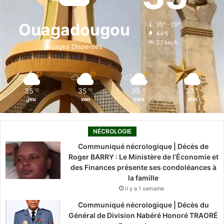
o
d
b
g
k
Ouagadougou
35º - 29º
44%
o
i
e
r
2.1 km/h
Nuages Dispersés
k
n
a
m
35
35
35
33
℃
℃
℃
℃
jeu
ven
sam
dim
NÉCROLOGIE
Communiqué nécrologique | Décès de
Roger BARRY : Le Ministère de l’Économie et
des Finances présente ses condoléances à
la famille
il y a 1 semaine
Communiqué nécrologique | Décès du
Général de Division Nabéré Honoré TRAORÉ