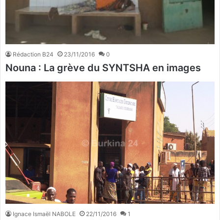
Rédaction B24
23/11/2016
0
Nouna : La grève du SYNTSHA en images
Ignace Ismaël NABOLE
22/11/2016
1