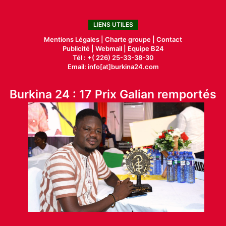
LIENS UTILES
Mentions Légales |
Charte groupe |
Contact
Publicité
|
Webmail |
Equipe B24
Tél : +( 226) 25-33-38-30
Email: info[at]burkina24.com
Burkina 24 : 17 Prix Galian remportés