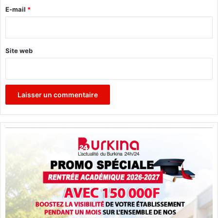
e
E-mail
*
*
Site web