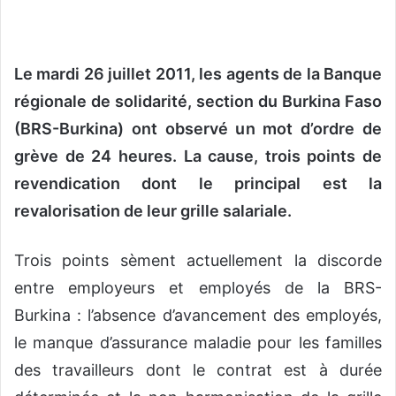
o
y
e
Le mardi 26 juillet 2011, les agents de la Banque
r
u
régionale de solidarité, section du Burkina Faso
n
(BRS-Burkina) ont observé un mot d’ordre de
c
grève de 24 heures. La cause, trois points de
o
revendication dont le principal est la
u
r
revalorisation de leur grille salariale.
r
i
Trois points sèment actuellement la discorde
e
entre employeurs et employés de la BRS-
l
Burkina : l’absence d’avancement des employés,
le manque d’assurance maladie pour les familles
des travailleurs dont le contrat est à durée