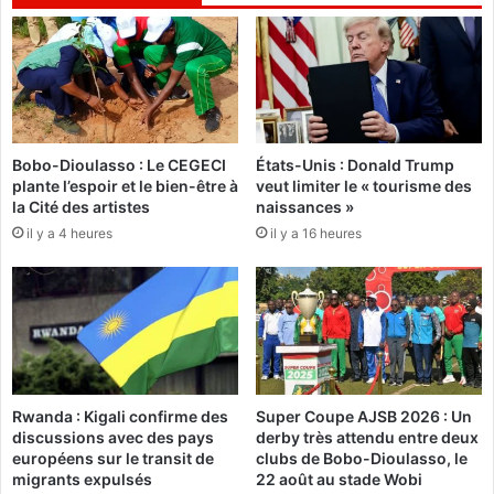
1
Bobo-Dioulasso : Le CEGECI
États-Unis : Donald Trump
plante l’espoir et le bien-être à
veut limiter le « tourisme des
la Cité des artistes
naissances »
il y a 4 heures
il y a 16 heures
Rwanda : Kigali confirme des
Super Coupe AJSB 2026 : Un
discussions avec des pays
derby très attendu entre deux
européens sur le transit de
clubs de Bobo-Dioulasso, le
migrants expulsés
22 août au stade Wobi