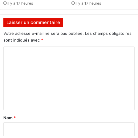
il y a 17 heures
il y a 17 heures
Laisser un commentaire
Votre adresse e-mail ne sera pas publiée.
Les champs obligatoires
sont indiqués avec
*
C
o
m
m
e
n
t
a
Nom
*
i
r