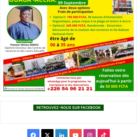
RETROUVEZ-NOUS SUR FACEBOOK
F
X
L
Y
I
T