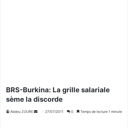
BRS-Burkina: La grille salariale
sème la discorde
Abdou ZOURE
E
27/07/2011
0
Temps de lecture 1 minute
n
v