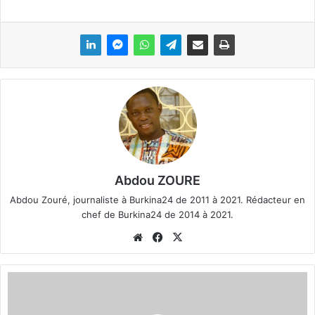
Abdou ZOURE
Abdou Zouré, journaliste à Burkina24 de 2011 à 2021. Rédacteur en
chef de Burkina24 de 2014 à 2021.
We
Fa
X
bsi
ce
te
bo
M
ok
o
d