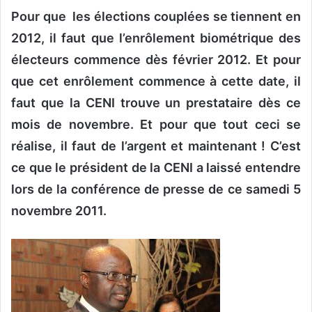
Pour que les élections couplées se tiennent en
v
o
2012, il faut que l’enrôlement biométrique des
y
électeurs commence dès février 2012. Et pour
e
que cet enrôlement commence à cette date, il
r
u
faut que la CENI trouve un prestataire dès ce
n
mois de novembre. Et pour que tout ceci se
c
réalise, il faut de l’argent et maintenant ! C’est
o
ce que le président de la CENI a laissé entendre
u
r
lors de la conférence de presse de ce samedi 5
r
novembre 2011.
i
e
l