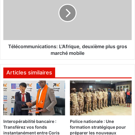
O
l
r
é
i
c
e
o
n
m
t
m
:
u
l
n
Télécommunications: L'Afrique, deuxième plus gros
e
i
marché mobile
f
c
o
a
y
t
Articles similaires
e
i
r
o
d
n
e
s
l
:
a
L
d
'
Interopérabilité bancaire :
Police nationale : Une
i
A
Transférez vos fonds
formation stratégique pour
v
f
instantanément entre Coris
préparer les nouveaux
i
r