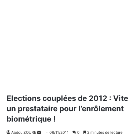
Elections couplées de 2012 : Vite
un prestataire pour l’enrôlement
biométrique !
Abdou ZOURE
E
06/11/2011
0
2 minutes de lecture
n