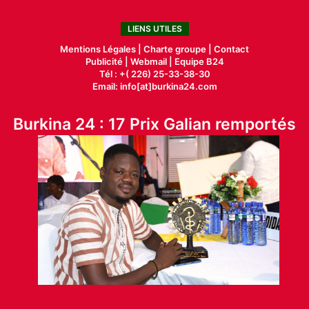
LIENS UTILES
Mentions Légales |
Charte groupe |
Contact
Publicité
|
Webmail |
Equipe B24
Tél : +( 226) 25-33-38-30
Email: info[at]burkina24.com
Burkina 24 : 17 Prix Galian remportés