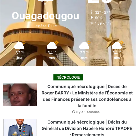
o
d
b
g
k
Ouagadougou
32º - 27º
59%
o
i
e
r
1.59 km/h
Légère Pluie
k
n
a
m
32
34
33
34
℃
℃
℃
℃
jeu
ven
sam
dim
NÉCROLOGIE
Communiqué nécrologique | Décès de
Roger BARRY : Le Ministère de l’Économie et
des Finances présente ses condoléances à
la famille
il y a 1 semaine
Communiqué nécrologique | Décès du
Général de Division Nabéré Honoré TRAORÉ
: Remerciements