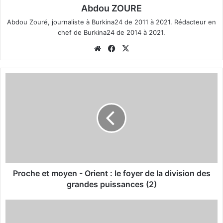
Abdou ZOURE
Abdou Zouré, journaliste à Burkina24 de 2011 à 2021. Rédacteur en
chef de Burkina24 de 2014 à 2021.
We
Fa
X
bsi
ce
te
bo
P
ok
r
o
c
h
e
e
t
m
o
Proche et moyen - Orient : le foyer de la division des
y
grandes puissances (2)
e
n
T
-
é