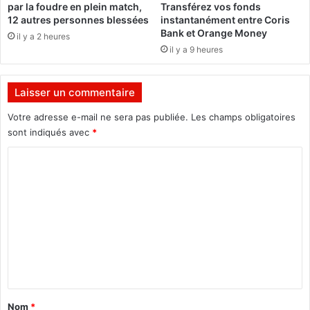
par la foudre en plein match,
Transférez vos fonds
n
s
12 autres personnes blessées
instantanément entre Coris
i
p
Bank et Orange Money
il y a 2 heures
s
u
il y a 9 heures
t
b
r
l
e
i
Laisser un commentaire
d
c
e
s
Votre adresse e-mail ne sera pas publiée.
Les champs obligatoires
l
:
sont indiqués avec
*
’
B
C
E
i
c
e
o
o
n
m
n
t
o
ô
m
m
t
e
i
l
e
n
a
e
f
t
t
i
a
d
n
Nom
*