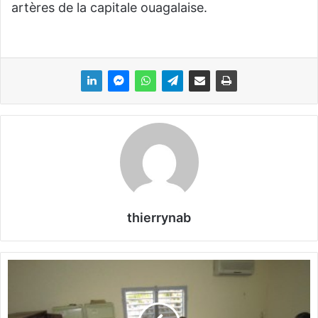
artères de la capitale ouagalaise.
thierrynab
«
L
e
s