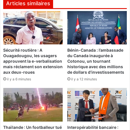
l
n
Articles similaires
i
o
é
m
s
i
a
q
u
u
x
e
o
s
Sécurité routière : A
Bénin-Canada : l’ambassade
b
l
Ouagadougou, les usagers
du Canada inaugurée à
j
o
approuvent la e-verbalisation
Cotonou, un tournant
e
c
mais réclament son extension
historique avec des millions
c
a
aux deux-roues
de dollars d’investissements
t
u
il y a 6 minutes
il y a 12 minutes
i
x
f
e
s
t
»
m
,
a
l
r
e
c
m
h
Thaïlande : Un footballeur tué
Interopérabilité bancaire :
i
é