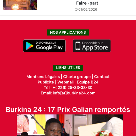
Faire -part
01/06/2026
NOS APPLICATIONS
LIENS UTILES
Mentions Légales |
Charte groupe |
Contact
Publicité
|
Webmail |
Equipe B24
Tél : +( 226) 25-33-38-30
Email: info[at]burkina24.com
Burkina 24 : 17 Prix Galian remportés