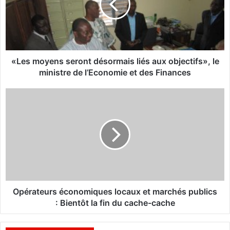
m
o
y
e
n
s
«Les moyens seront désormais liés aux objectifs», le
s
ministre de l’Economie et des Finances
e
r
O
o
p
n
é
t
r
d
a
é
t
s
e
o
u
r
r
m
s
Opérateurs économiques locaux et marchés publics
a
é
: Bientôt la fin du cache-cache
i
c
s
o