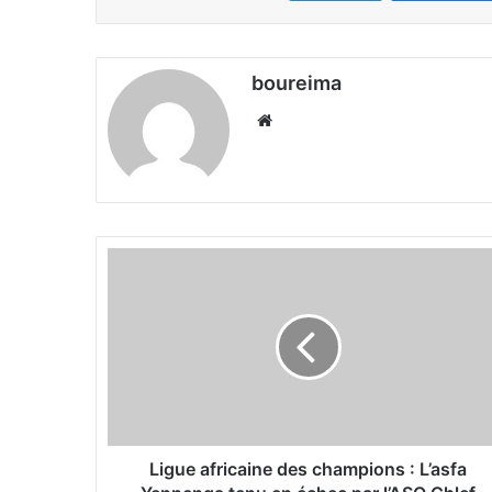
boureima
We
bsi
te
L
i
g
u
e
a
f
r
i
c
Ligue africaine des champions : L’asfa
a