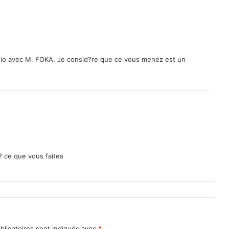
e
d
e
m
u
n radio avec M. FOKA. Je consid?re que ce vous menez est un
s
i
q
u
e
 ? ce que vous faites
bligatoires sont indiqués avec
*