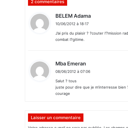
2 commentaires
a
Y
d
BELEM Adama
e
i
n
10/06/2012 à 18:17
n
t
J’ai pris du plaisir ? ?couter l’?missio
e
n
combat l?gitime.
:
g
a
t
d
Mba Emeran
e
i
n
08/06/2012 à 07:06
u
t
Salut ? tous
e
juste pour dire que je m’interresse bien
n
:
é
courage
c
h
e
Laisser un commentaire
c
p
Votre adresse e-mail ne sera pas publiée.
Les champs o