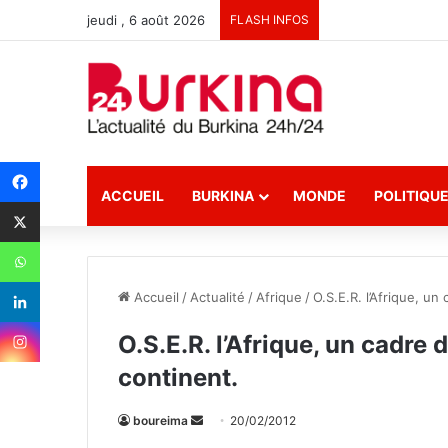
jeudi , 6 août 2026
FLASH INFOS
ACCUEIL
BURKINA
MONDE
POLITIQU
Accueil
/
Actualité
/
Afrique
/
O.S.E.R. l’Afrique, u
O.S.E.R. l’Afrique, un cadre
continent.
boureima
E
20/02/2012
n