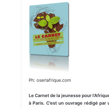
v
o
y
e
r
u
n
c
o
u
r
r
i
Ph: oserlafrique.com
e
l
Le Carnet de la jeunesse pour l’Afriqu
à Paris. C’est un ouvrage rédigé par u