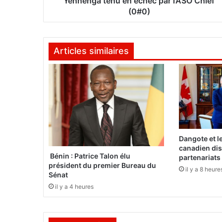
Yennenga tenu en échec par l’ASO Chlef
i
(0#0)
n
e
d
Articles similaires
e
s
c
h
a
m
p
i
o
Dangote et l
n
canadien dis
s
Bénin : Patrice Talon élu
partenariats
président du premier Bureau du
:
il y a 8 heure
Sénat
L
’
il y a 4 heures
a
s
f