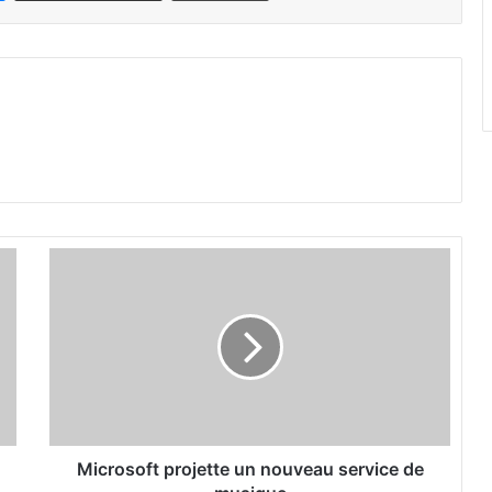
M
i
c
r
o
s
o
f
t
p
Microsoft projette un nouveau service de
r