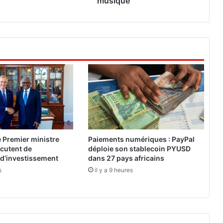
musique
o
j
e
t
t
e
u
n
n
o
u
v
e
e Premier ministre
Paiements numériques : PayPal
a
cutent de
déploie son stablecoin PYUSD
u
 d’investissement
dans 27 pays africains
s
s
il y a 9 heures
e
r
v
i
c