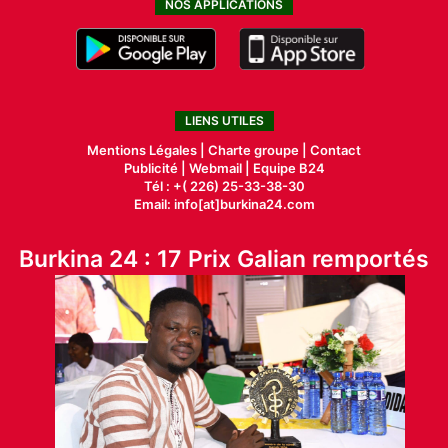
NOS APPLICATIONS
LIENS UTILES
Mentions Légales |
Charte groupe |
Contact
Publicité
|
Webmail |
Equipe B24
Tél : +( 226) 25-33-38-30
Email: info[at]burkina24.com
Burkina 24 : 17 Prix Galian remportés