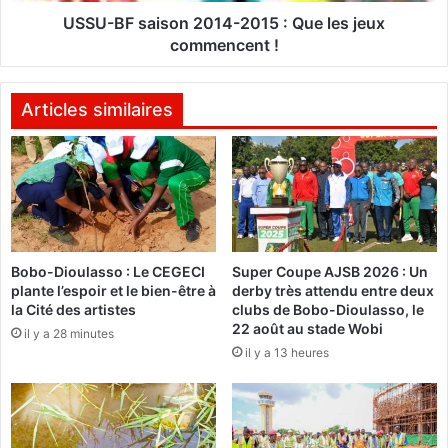
a
e
i
USSU-BF saison 2014-2015 : Que les jeux
l
s
commencent !
a
o
r
n
é
2
Articles similaires
c
0
o
1
n
4
c
-
i
2
l
0
i
1
Bobo-Dioulasso : Le CEGECI
Super Coupe AJSB 2026 : Un
a
5
plante l’espoir et le bien-être à
derby très attendu entre deux
t
:
la Cité des artistes
clubs de Bobo-Dioulasso, le
i
Q
22 août au stade Wobi
il y a 28 minutes
o
u
il y a 13 heures
n
e
n
l
a
e
t
s
i
j