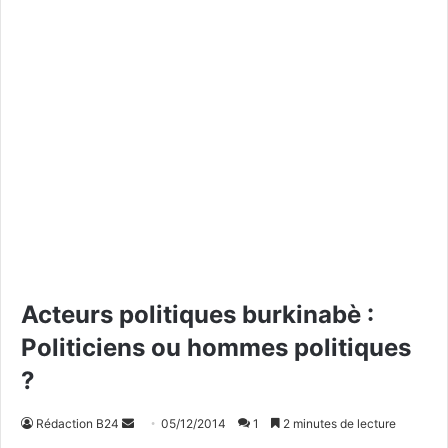
Acteurs politiques burkinabè :
Politiciens ou hommes politiques
?
Rédaction B24
E
05/12/2014
1
2 minutes de lecture
n