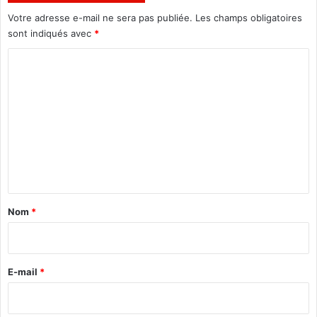
c
Votre adresse e-mail ne sera pas publiée.
Les champs obligatoires
r
sont indiqués avec
*
é
é
C
e
o
m
m
e
n
t
a
Nom
*
i
r
e
E-mail
*
*