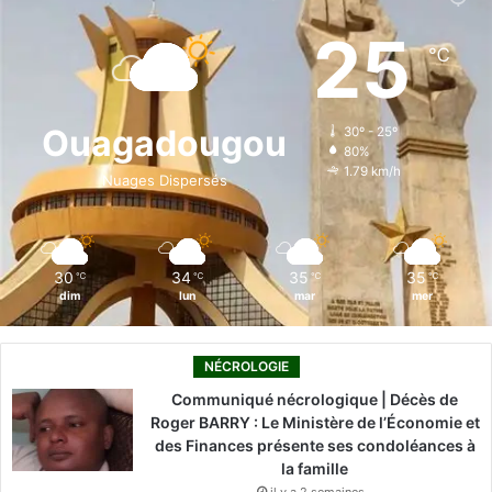
e
k
T
t
T
25
℃
b
e
u
a
o
o
d
b
g
k
Ouagadougou
30º - 25º
80%
o
i
e
r
1.79 km/h
Nuages Dispersés
k
n
a
m
30
34
35
35
℃
℃
℃
℃
dim
lun
mar
mer
NÉCROLOGIE
Communiqué nécrologique | Décès de
Roger BARRY : Le Ministère de l’Économie et
des Finances présente ses condoléances à
la famille