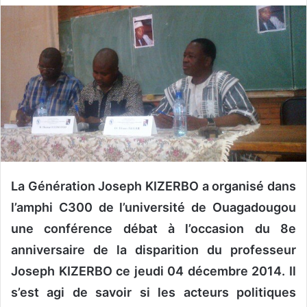
v
o
y
e
r
u
n
c
o
u
r
La Génération Joseph KIZERBO a organisé dans
r
l’amphi C300 de l’université de Ouagadougou
i
une conférence débat à l’occasion du 8e
e
l
anniversaire de la disparition du professeur
Joseph KIZERBO ce jeudi 04 décembre 2014. Il
s’est agi de savoir si les acteurs politiques