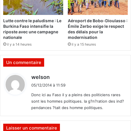
o
e
n
u
a
x
Lutte contre le paludisme : Le
Aéroport de Bobo-Dioulasso :
l
c
Burkina Faso intensifie la
Émile Zerbo exige le respect
e
o
riposte avec une campagne
des délais pour la
e
m
nationale
modernisation
t
m
il y a 14 heures
il y a 15 heures
d
e
e
n
s
c
Un commentaire
r
e
é
n
d
welson
f
t
i
o
!
05/12/2014 à 11:59
t
r
Donc ici au Faso il y a pleins des politiciens rares
m
sont les hommes politiques. la g?n?ration des ind?
e
:
pendances ?tait des homme politiques.
s
e
s
t
Laisser un commentaire