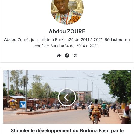
Abdou ZOURE
Abdou Zouré, journaliste à Burkina24 de 2011 à 2021. Rédacteur en
chef de Burkina24 de 2014 à 2021.
We
Fa
X
bsi
ce
te
bo
S
ok
t
i
m
u
l
e
r
l
e
Stimuler le développement du Burkina Faso par le