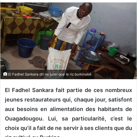
v
o
y
e
r
u
n
c
o
u
El Fadhel Sankara dit ne jurer que le riz burkinabè
r
r
El Fadhel Sankara fait partie de ces nombreux
i
jeunes restaurateurs qui, chaque jour, satisfont
e
aux besoins en alimentation des habitants de
l
Ouagadougou. Lui, sa particularité, c’est le
choix qu’il a fait de ne servir à ses clients que du