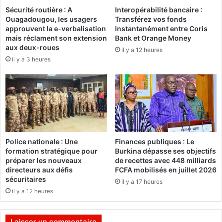
a
Sécurité routière : A
Interopérabilité bancaire :
F
d
Ouagadougou, les usagers
Transférez vos fonds
a
:
approuvent la e-verbalisation
instantanément entre Coris
s
l
mais réclament son extension
Bank et Orange Money
o
e
aux deux-roues
il y a 12 heures
p
p
il y a 3 heures
a
o
r
i
l
n
e
t
b
i
a
i
Police nationale : Une
Finances publiques : Le
s
formation stratégique pour
Burkina dépasse ses objectifs
d
préparer les nouveaux
de recettes avec 448 milliards
u
directeurs aux défis
FCFA mobilisés en juillet 2026
f
sécuritaires
il y a 17 heures
i
il y a 12 heures
n
a
n
Laisser un commentaire