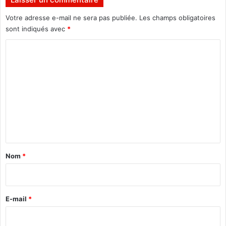
c
e
Votre adresse e-mail ne sera pas publiée.
Les champs obligatoires
m
sont indiqués avec
*
e
C
n
t
o
i
m
n
n
m
o
e
v
n
a
n
t
t
a
Nom
*
i
r
e
E-mail
*
*