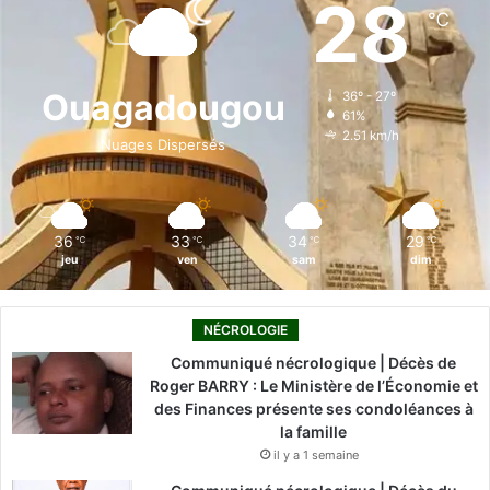
28
℃
b
e
u
a
o
o
d
b
g
k
Ouagadougou
36º - 27º
61%
o
i
e
r
2.51 km/h
Nuages Dispersés
k
n
a
m
36
33
34
29
℃
℃
℃
℃
jeu
ven
sam
dim
NÉCROLOGIE
Communiqué nécrologique | Décès de
Roger BARRY : Le Ministère de l’Économie et
des Finances présente ses condoléances à
la famille
il y a 1 semaine