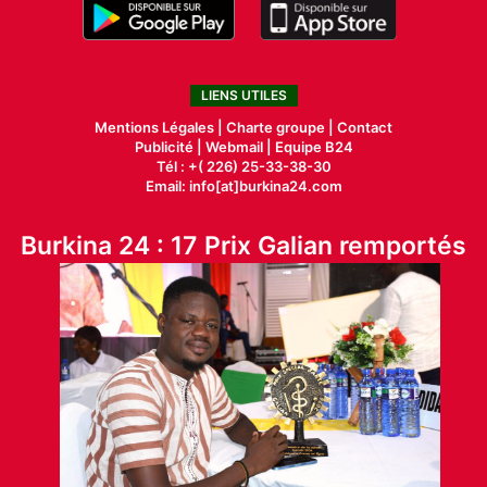
LIENS UTILES
Mentions Légales |
Charte groupe |
Contact
Publicité
|
Webmail |
Equipe B24
Tél : +( 226) 25-33-38-30
Email: info[at]burkina24.com
Burkina 24 : 17 Prix Galian remportés