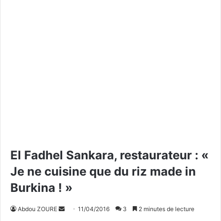
El Fadhel Sankara, restaurateur : «
Je ne cuisine que du riz made in
Burkina ! »
Abdou ZOURE
E
11/04/2016
3
2 minutes de lecture
n