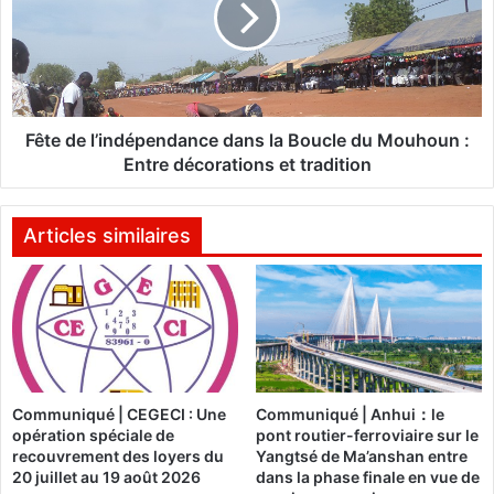
u
d
r
e
"
l
à
’
N
i
'
n
Fête de l’indépendance dans la Boucle du Mouhoun :
D
d
Entre décorations et tradition
j
é
a
p
m
e
Articles similaires
e
n
n
d
a
a
n
c
e
d
Communiqué | CEGECI : Une
Communiqué | Anhui：le
a
opération spéciale de
pont routier-ferroviaire sur le
n
recouvrement des loyers du
Yangtsé de Ma’anshan entre
s
20 juillet au 19 août 2026
dans la phase finale en vue de
l