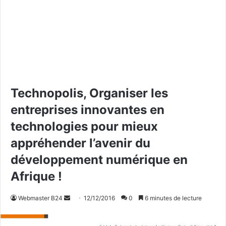
Technopolis, Organiser les
entreprises innovantes en
technologies pour mieux
appréhender l’avenir du
développement numérique en
Afrique !
Webmaster B24
E
12/12/2016
0
6 minutes de lecture
n
v