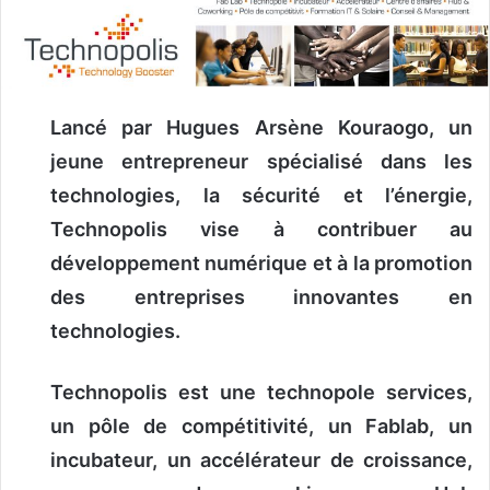
o
y
e
r
u
Lancé par Hugues Arsène Kouraogo, un
n
jeune entrepreneur spécialisé dans les
c
technologies, la sécurité et l’énergie,
o
Technopolis vise à contribuer au
u
r
développement numérique et à la promotion
r
des entreprises innovantes en
i
technologies.
e
l
Technopolis est une technopole services,
un pôle de compétitivité, un Fablab, un
incubateur, un accélérateur de croissance,