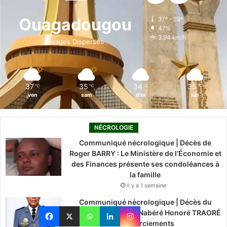
o
d
b
g
k
Ouagadougou
37º - 28º
47%
o
i
e
r
3.94 km/h
Nuages Dispersés
k
n
a
m
37
35
34
35
℃
℃
℃
℃
ven
sam
dim
lun
NÉCROLOGIE
Communiqué nécrologique | Décès de
Roger BARRY : Le Ministère de l’Économie et
des Finances présente ses condoléances à
la famille
il y a 1 semaine
Communiqué nécrologique | Décès du
Général de Division Nabéré Honoré TRAORÉ
: Remerciements