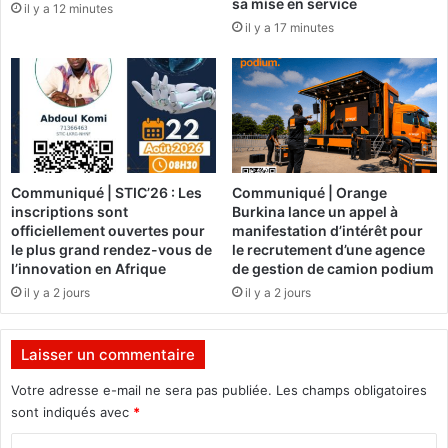
sa mise en service
il y a 12 minutes
a
il y a 17 minutes
B
o
u
c
l
e
d
u
Communiqué | STIC’26 : Les
Communiqué | Orange
M
inscriptions sont
Burkina lance un appel à
o
officiellement ouvertes pour
manifestation d’intérêt pour
u
le plus grand rendez-vous de
le recrutement d’une agence
h
l’innovation en Afrique
de gestion de camion podium
o
il y a 2 jours
il y a 2 jours
u
n
Laisser un commentaire
:
Votre adresse e-mail ne sera pas publiée.
Les champs obligatoires
E
n
sont indiqués avec
*
t