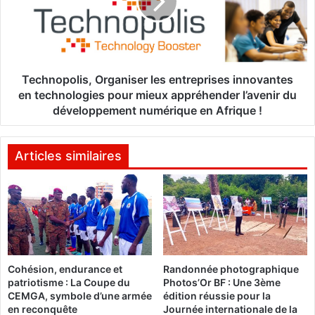
e
n
n
o
,
p
l
o
a
l
R
i
Technopolis, Organiser les entreprises innovantes
D
s
en technologies pour mieux appréhender l’avenir du
C
,
développement numérique en Afrique !
e
O
s
r
t
g
Articles similaires
p
a
a
n
y
i
s
s
l
e
e
r
p
l
l
Cohésion, endurance et
Randonnée photographique
e
patriotisme : La Coupe du
Photos’Or BF : Une 3ème
u
s
CEMGA, symbole d’une armée
édition réussie pour la
s
e
en reconquête
Journée internationale de la
é
n