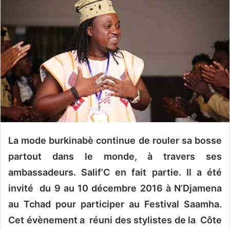
y
e
r
u
n
c
o
u
r
r
i
e
La mode burkinabè continue de rouler sa bosse
l
partout dans le monde, à travers ses
ambassadeurs. Salif’C en fait partie. Il a été
invité du 9 au 10 décembre 2016 à N’Djamena
au Tchad pour participer au Festival Saamha.
Cet évènement a réuni des stylistes de la Côte