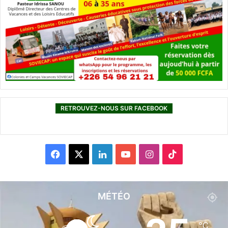
e
n
A
f
r
i
q
u
e
!
RETROUVEZ-NOUS SUR FACEBOOK
F
X
L
Y
I
T
a
i
o
n
i
c
n
u
s
k
MÉTÉO
e
k
T
t
T
℃