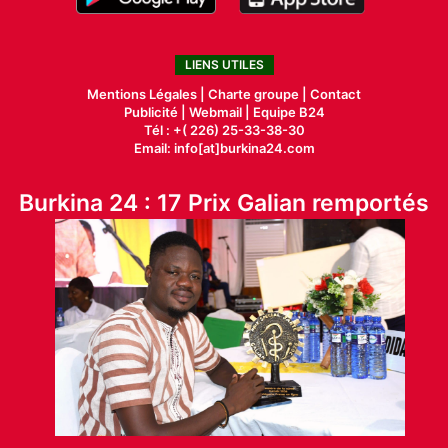
LIENS UTILES
Mentions Légales |
Charte groupe |
Contact
Publicité
|
Webmail |
Equipe B24
Tél : +( 226) 25-33-38-30
Email: info[at]burkina24.com
Burkina 24 : 17 Prix Galian remportés