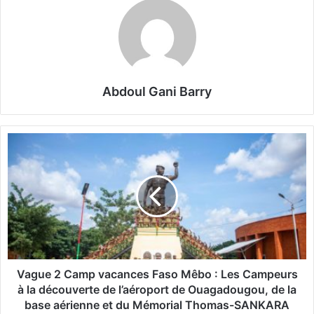
Abdoul Gani Barry
V
a
g
u
e
2
C
a
m
p
Vague 2 Camp vacances Faso Mêbo : Les Campeurs
v
à la découverte de l’aéroport de Ouagadougou, de la
a
base aérienne et du Mémorial Thomas-SANKARA