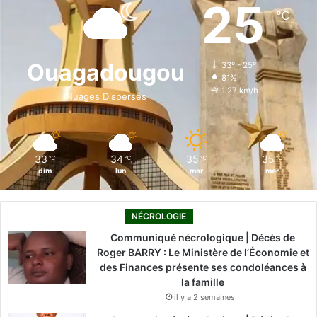
e
k
T
t
T
25
℃
b
e
u
a
o
o
d
b
g
k
Ouagadougou
33º - 25º
81%
o
i
e
r
1.27 km/h
Nuages Dispersés
k
n
a
m
33
34
35
35
℃
℃
℃
℃
dim
lun
mar
mer
NÉCROLOGIE
Communiqué nécrologique | Décès de
Roger BARRY : Le Ministère de l’Économie et
des Finances présente ses condoléances à
la famille
il y a 2 semaines