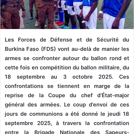
n
c
o
u
r
r
Les Forces de Défense et de Sécurité du
i
Burkina Faso (FDS) vont au-delà de manier les
e
armes se confronter autour du ballon rond et
l
cette fois en compétition du ballon militaire, du
18 septembre au 3 octobre 2025. Ces
confrontations se tiennent en marge de la
reprise de la Coupe du chef d’État-major
général des armées. Le coup d’envoi de ces
jours de communions a été donné le jeudi 18
septembre 2025, à travers la confrontation
entre la Brigade Nationale des Sapeurs-