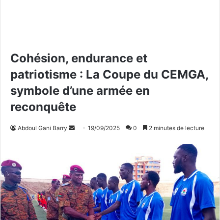
Cohésion, endurance et
patriotisme : La Coupe du CEMGA,
symbole d’une armée en
reconquête
Abdoul Gani Barry
E
19/09/2025
0
2 minutes de lecture
n
v
o
y
e
r
u