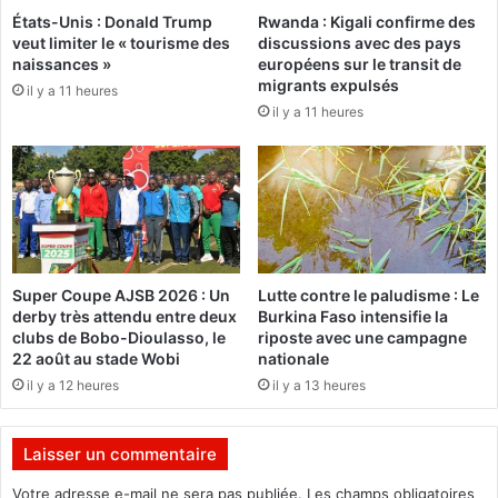
e
États-Unis : Donald Trump
Rwanda : Kigali confirme des
u
veut limiter le « tourisme des
discussions avec des pays
u
a
naissances »
européens sur le transit de
r
g
migrants expulsés
s
il y a 11 heures
a
il y a 11 heures
à
d
l
o
a
u
d
g
é
o
c
u
o
p
u
o
Super Coupe AJSB 2026 : Un
Lutte contre le paludisme : Le
v
u
derby très attendu entre deux
Burkina Faso intensifie la
e
r
clubs de Bobo-Dioulasso, le
riposte avec une campagne
r
l
22 août au stade Wobi
nationale
t
e
il y a 12 heures
il y a 13 heures
e
s
d
3
e
5
Laisser un commentaire
l
a
’
n
Votre adresse e-mail ne sera pas publiée.
Les champs obligatoires