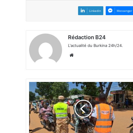
Linkedin
Messenger
Rédaction B24
L'actualité du Burkina 24h/24.
We
bsi
te
Z
i
n
i
a
r
é
: