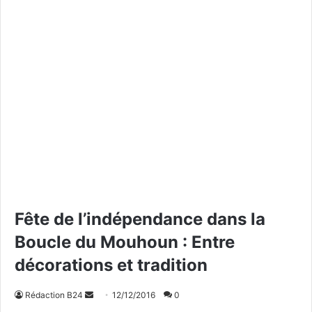
Fête de l’indépendance dans la
Boucle du Mouhoun : Entre
décorations et tradition
Rédaction B24
E
12/12/2016
0
n