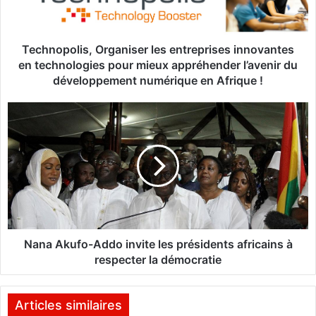
p
o
l
i
Technopolis, Organiser les entreprises innovantes
s
en technologies pour mieux appréhender l’avenir du
,
développement numérique en Afrique !
O
r
N
g
a
a
n
n
a
i
A
s
k
e
u
r
f
l
o
e
-
Nana Akufo-Addo invite les présidents africains à
s
A
respecter la démocratie
e
d
n
d
t
o
Articles similaires
r