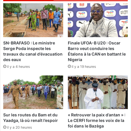
i
e
n
p
v
r
i
i
t
s
e
e
l
s
SN-BRAFASO : Le ministre
Finale UFOA-B U20 : Oscar
e
Serge Poda inspecte les
Barro veut conduire les
i
s
travaux du canal d’évacuation
Étalons à la CAN en battant le
n
p
des eaux
Nigeria
n
r
il y a 4 heures
il y a 19 heures
o
é
v
s
a
i
n
d
t
e
e
n
s
t
e
s
Sur les routes du Bam et du
« Retrouver la paix d’antan » :
n
a
Yaadga, là où renaît l’espoir
Le CERFI forme les voix de la
t
f
foi dans le Bazèga
il y a 20 heures
e
r