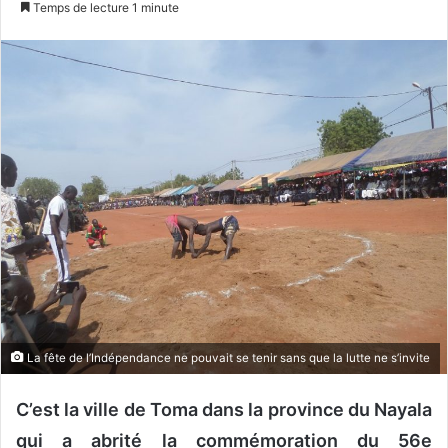
Temps de lecture 1 minute
v
o
y
e
r
u
n
c
o
u
r
r
i
e
La fête de l’Indépendance ne pouvait se tenir sans que la lutte ne s’invite
l
C’est la ville de Toma dans la province du Nayala
qui a abrité la commémoration du 56e