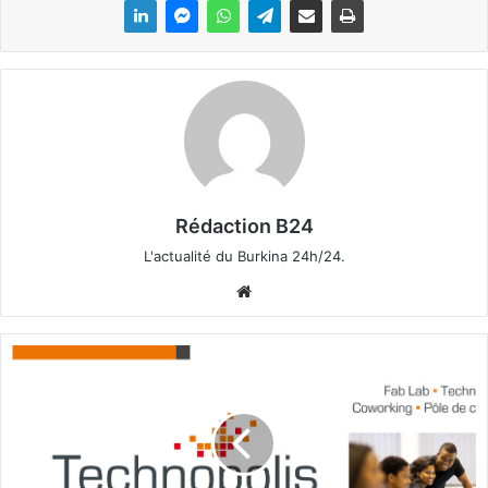
Rédaction B24
L'actualité du Burkina 24h/24.
We
bsi
te
T
e
c
h
n
o