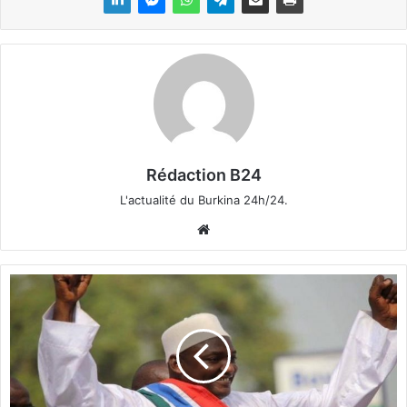
Rédaction B24
L'actualité du Burkina 24h/24.
We
bsi
te
G
a
m
b
i
e
: