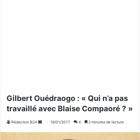
Gilbert Ouédraogo : « Qui n’a pas
travaillé avec Blaise Compaoré ? »
Rédaction B24
E
19/01/2017
4
2 minutes de lecture
n
v