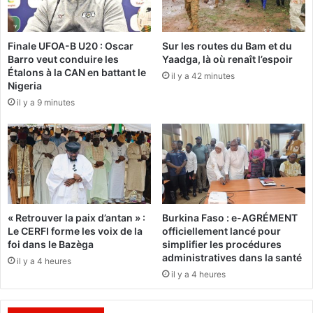
e
t
n
e
t
s
Finale UFOA-B U20 : Oscar
Sur les routes du Bam et du
à
o
Barro veut conduire les
Yaadga, là où renaît l’espoir
D
n
Étalons à la CAN en battant le
il y a 42 minutes
a
s
Nigeria
k
o
il y a 9 minutes
a
u
r
t
i
e
n
à
l
a
« Retrouver la paix d’antan » :
Burkina Faso : e-AGRÉMENT
C
Le CERFI forme les voix de la
officiellement lancé pour
E
foi dans le Bazèga
simplifier les procédures
D
administratives dans la santé
il y a 4 heures
E
il y a 4 heures
A
O