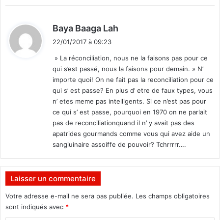
d
Baya Baaga Lah
i
22/01/2017 à 09:23
t
» La réconciliation, nous ne la faisons pas pour ce
qui s’est passé, nous la faisons pour demain. » N’
:
importe quoi! On ne fait pas la reconciliation pour ce
qui s’ est passe? En plus d’ etre de faux types, vous
n’ etes meme pas intelligents. Si ce n’est pas pour
ce qui s’ est passe, pourquoi en 1970 on ne parlait
pas de reconciliationquand il n’ y avait pas des
apatrides gourmands comme vous qui avez aide un
sangiuinaire assoiffe de pouvoir? Tchrrrrr….
Laisser un commentaire
Votre adresse e-mail ne sera pas publiée.
Les champs obligatoires
sont indiqués avec
*