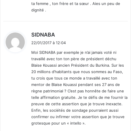
ta femme , ton frère et ta sœur . Aies un peu de
dignité .
d
SIDNABA
i
22/01/2017 à 12:04
t
Moi SIDNABA par exemple je n’ai jamais voté ni
travaillé avec ton ton père de président déchu
:
Blaise Kouassi ancien Président du Burkina. Sur les
20 millions d’habitants que nous sommes au Faso,
tu crois que tous ce monde a travaillé avec ton
mentor de Blaise Kouassi pendant ses 27 ans de
règne patrimonial ? C’est pas honnête de faire une
telle affirmation gratuite. Je te défis de me fournir la
preuve de cette assertion que je trouve inexacte.
Enfin, les sociétés de sondage pourraient aussi
confirmer ou infirmer votre assertion que je trouve
grotesque pour un « intello ».