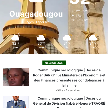
o
d
b
g
k
Ouagadougou
32º - 30º
47%
o
i
e
r
3.05 km/h
Nuages Dispersés
k
n
a
m
32
33
31
34
℃
℃
℃
℃
ven
sam
dim
lun
NÉCROLOGIE
Communiqué nécrologique | Décès de
Roger BARRY : Le Ministère de l’Économie et
des Finances présente ses condoléances à
la famille
il y a 2 semaines
Communiqué nécrologique | Décès du
Général de Division Nabéré Honoré TRAORÉ