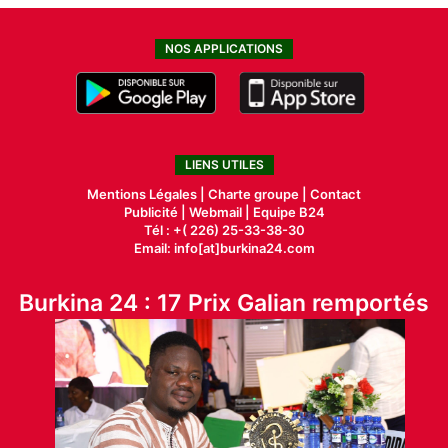
NOS APPLICATIONS
LIENS UTILES
Mentions Légales |
Charte groupe |
Contact
Publicité
|
Webmail |
Equipe B24
Tél : +( 226) 25-33-38-30
Email: info[at]burkina24.com
Burkina 24 : 17 Prix Galian remportés