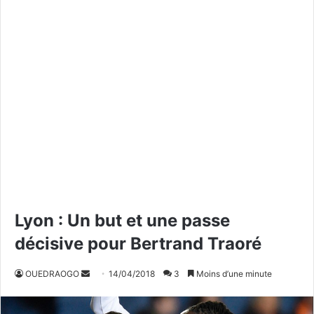
Lyon : Un but et une passe
décisive pour Bertrand Traoré
OUEDRAOGO
E
14/04/2018
3
Moins d’une minute
n
v