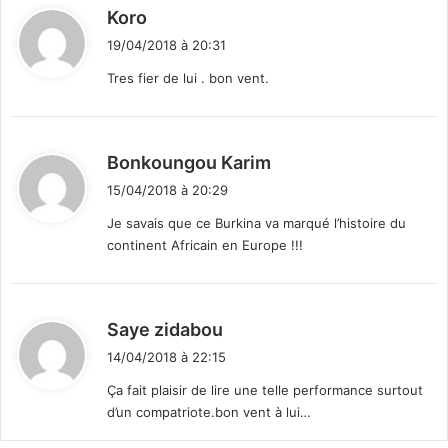
t
d
Koro
l
é
i
e
»
19/04/2018 à 20:31
t
r
Tres fier de lui . bon vent.
m
a
:
i
s
d
Bonkoungou Karim
p
i
o
15/04/2018 à 20:29
t
u
Je savais que ce Burkina va marqué l’histoire du
r
continent Africain en Europe !!!
:
s
e
r
v
d
Saye zidabou
i
i
r
14/04/2018 à 22:15
t
l
Ça fait plaisir de lire une telle performance surtout
e
d’un compatriote.bon vent à lui…
:
p
a