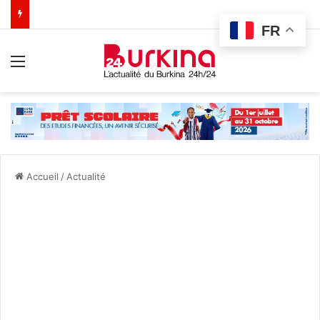
FR
Menu
Accueil
/
Actualité