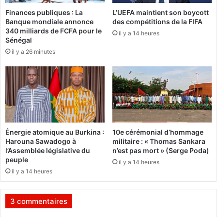
o
o
Finances publiques : La
L’UEFA maintient son boycott
u
i
Banque mondiale annonce
des compétitions de la FIFA
v
t
340 milliards de FCFA pour le
o
il y a 14 heures
r
Sénégal
i
e
il y a 26 minutes
r
s
«
t
e
n
r
o
d
n
a
p
n
a
s
Énergie atomique au Burkina :
10e cérémonial d’hommage
s
l
Harouna Sawadogo à
militaire : « Thomas Sankara
p
’
l’Assemblée législative du
n’est pas mort » (Serge Poda)
o
h
peuple
il y a 14 heures
u
u
il y a 14 heures
r
m
r
i
i
l
3 commentaires
g
i
o