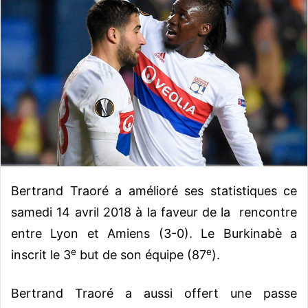
o
y
e
r
u
n
c
o
u
r
r
Bertrand Traoré a amélioré ses statistiques ce
i
e
samedi 14 avril 2018 à la faveur de la rencontre
l
entre Lyon et Amiens (3-0). Le Burkinabè a
e
e
inscrit le 3
but de son équipe (87
).
Bertrand Traoré a aussi offert une passe