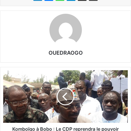
OUEDRAOGO
K
o
m
b
o
ï
g
o
à
B
Komboïgo à Bobo : Le CDP reprendra le pouvoir