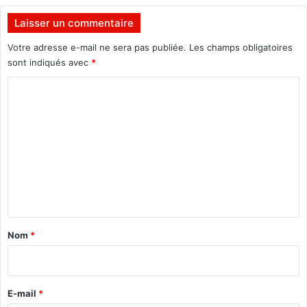
y
Laisser un commentaire
s
Votre adresse e-mail ne sera pas publiée.
Les champs obligatoires
»
sont indiqués avec
*
C
o
m
m
e
n
t
a
Nom
*
i
r
e
E-mail
*