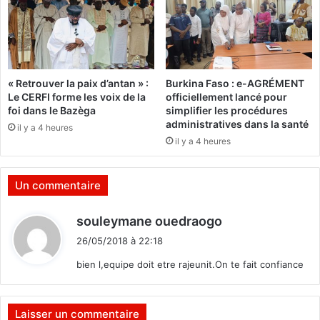
e
s
d
d
d
u
’
g
é
o
« Retrouver la paix d’antan » :
Burkina Faso : e-AGRÉMENT
g
u
Le CERFI forme les voix de la
officiellement lancé pour
a
v
foi dans le Bazèga
simplifier les procédures
l
e
administratives dans la santé
il y a 4 heures
i
r
il y a 4 heures
t
n
é
e
»
m
Un commentaire
e
n
d
souleymane ouedraogo
t
i
26/05/2018 à 22:18
t
bien l,equipe doit etre rajeunit.On te fait confiance
:
Laisser un commentaire