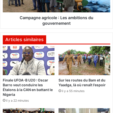
a
n
d
e
v
a
e
g
Campagne agricole : Les ambitions du
r
r
gouvernement
s
i
a
c
i
o
Articles similaires
r
l
e
e
s
:
s
L
u
e
r
s
l
a
Finale UFOA-B U20 : Oscar
Sur les routes du Bam et du
e
m
Barro veut conduire les
Yaadga, là où renaît l’espoir
m
b
Étalons à la CAN en battant le
ê
il y a 55 minutes
i
Nigeria
m
t
il y a 22 minutes
e
i
p
o
i
n