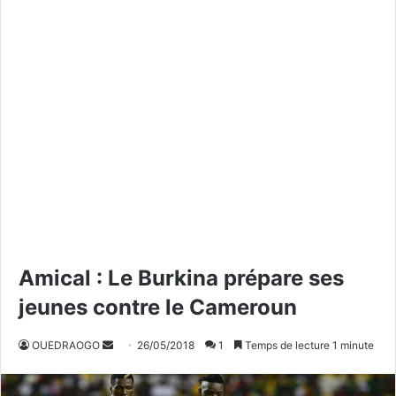
Amical : Le Burkina prépare ses
jeunes contre le Cameroun
OUEDRAOGO
E
26/05/2018
1
Temps de lecture 1 minute
n
v