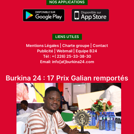
NOS APPLICATIONS
LIENS UTILES
Mentions Légales |
Charte groupe |
Contact
Publicité
|
Webmail |
Equipe B24
Tél : +( 226) 25-33-38-30
Email: info[at]burkina24.com
Burkina 24 : 17 Prix Galian remportés