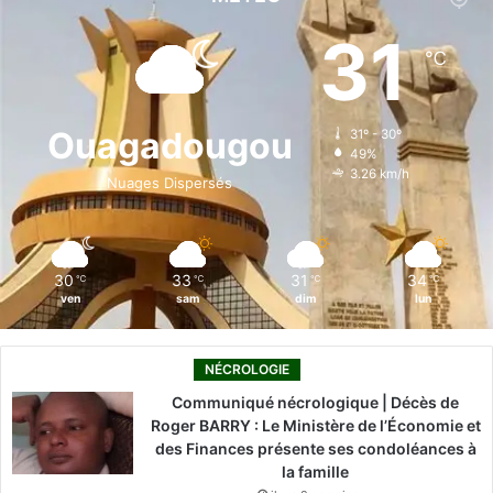
e
k
T
t
T
31
℃
b
e
u
a
o
o
d
b
g
k
Ouagadougou
31º - 30º
49%
o
i
e
r
3.26 km/h
Nuages Dispersés
k
n
a
m
30
33
31
34
℃
℃
℃
℃
ven
sam
dim
lun
NÉCROLOGIE
Communiqué nécrologique | Décès de
Roger BARRY : Le Ministère de l’Économie et
des Finances présente ses condoléances à
la famille