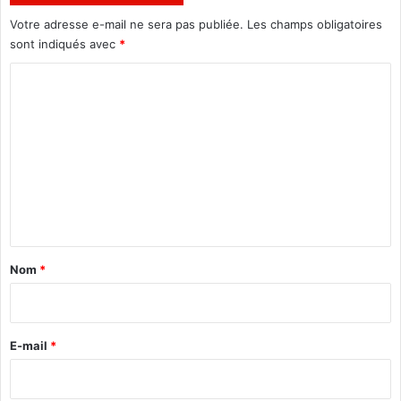
Votre adresse e-mail ne sera pas publiée.
Les champs obligatoires
sont indiqués avec
*
C
o
m
m
e
n
t
a
Nom
*
i
r
e
E-mail
*
*