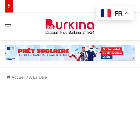
FR
Menu
Accueil
/
A La Une