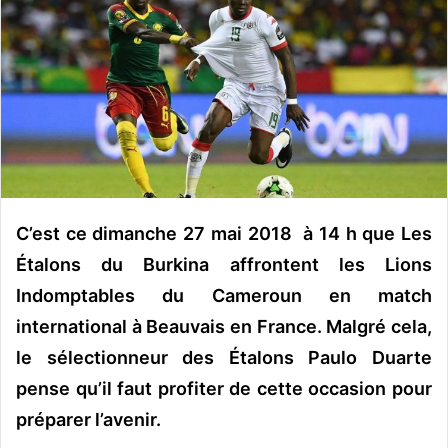
o
y
e
r
u
n
c
o
u
C’est ce dimanche 27 mai 2018 à 14 h que Les
r
r
Étalons du Burkina affrontent les Lions
i
Indomptables du Cameroun en match
e
international à Beauvais en France. Malgré cela,
l
le sélectionneur des Étalons Paulo Duarte
pense qu’il faut profiter de cette occasion pour
préparer l’avenir.