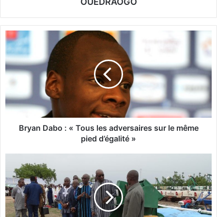
OUEDRAOGO
B
r
y
a
n
D
a
b
o
:
Bryan Dabo : « Tous les adversaires sur le même
«
pied d’égalité »
T
o
C
u
a
s
m
l
p
e
a
s
g