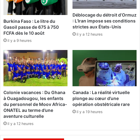
C
F
Déblocage du détroit d’Ormuz
A
: L’Iran impose ses conditions
Burkina Faso : Le litre du
d
strictes aux États-Unis
Gasoil passe de 675 à 750
u
FCFA dès le 10 août
il y a 12 heures
p
il y a 9 heures
r
i
x
d
u
g
a
s
Colonie vacances : Du Ghana
Canada : La réalité virtuelle
o
à Ouagadougou, les enfants
plonge au cœur d’une
i
du personnel de Moov Africa-
opération obstétricale rare
l
ONATEL au terme d’une
il y a 19 heures
e
aventure culturelle
t
il y a 12 heures
d
u