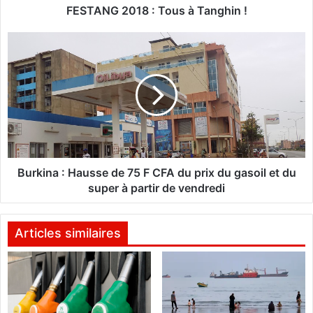
1
FESTANG 2018 : Tous à Tanghin !
8
:
B
T
u
o
r
u
k
s
i
à
n
T
a
a
:
n
H
g
a
Burkina : Hausse de 75 F CFA du prix du gasoil et du
h
u
super à partir de vendredi
i
s
n
s
!
e
Articles similaires
d
e
7
5
F