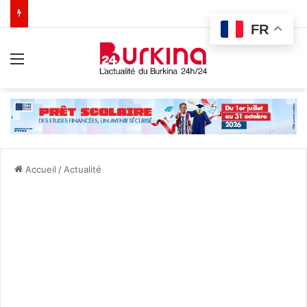
FR
Menu
Accueil
/
Actualité