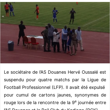
v
o
y
e
r
u
n
c
o
u
r
r
Le sociétaire de l’AS Douanes Hervé Oussalé est
i
suspendu pour quatre matchs par la Ligue de
e
Football Professionnel (LFP). Il avait été expulsé
l
pour cumul de cartons jaunes, synonymes de
e
rouge lors de la rencontre de la 9
journée entre