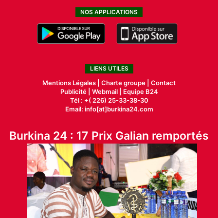
NOS APPLICATIONS
LIENS UTILES
Mentions Légales |
Charte groupe |
Contact
Publicité
|
Webmail |
Equipe B24
Tél : +( 226) 25-33-38-30
Email: info[at]burkina24.com
Burkina 24 : 17 Prix Galian remportés