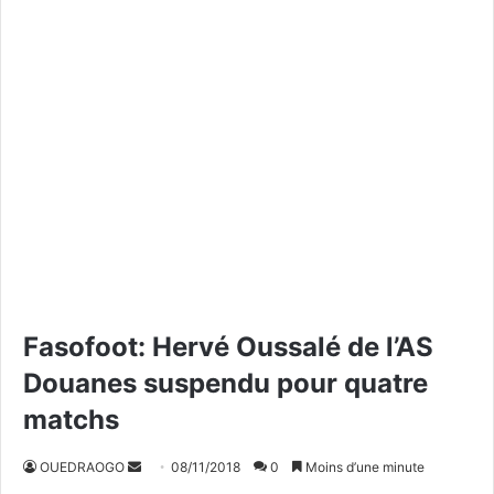
Fasofoot: Hervé Oussalé de l’AS
Douanes suspendu pour quatre
matchs
OUEDRAOGO
E
08/11/2018
0
Moins d’une minute
n