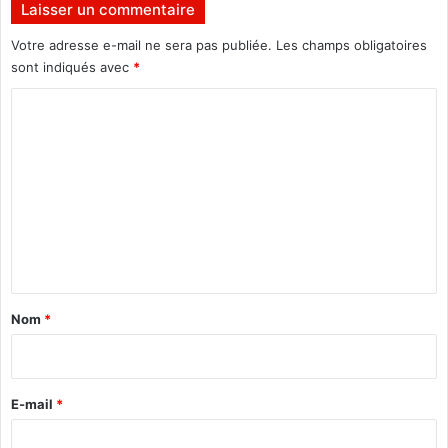
s
Laisser un commentaire
u
p
Votre adresse e-mail ne sera pas publiée.
Les champs obligatoires
e
sont indiqués avec
*
r
C
à
p
o
a
m
r
t
m
i
e
r
d
n
e
t
v
a
e
Nom
*
n
i
d
r
r
e
e
E-mail
*
d
*
i