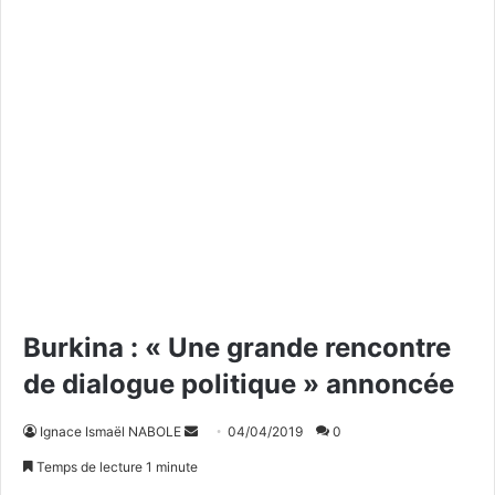
Burkina : « Une grande rencontre
de dialogue politique » annoncée
Ignace Ismaël NABOLE
E
04/04/2019
0
n
Temps de lecture 1 minute
v