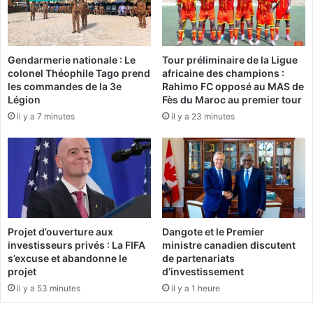
s
i
a
p
d
o
e
u
Gendarmerie nationale : Le
Tour préliminaire de la Ligue
r
r
colonel Théophile Tago prend
africaine des champions :
n
l
les commandes de la 3e
Rahimo FC opposé au MAS de
i
a
Légion
Fès du Maroc au premier tour
è
S
il y a 7 minutes
il y a 23 minutes
r
e
e
m
d
a
e
i
m
n
e
e
u
d
r
e
Projet d’ouverture aux
Dangote et le Premier
e
s
investisseurs privés : La FIFA
ministre canadien discutent
é
s’excuse et abandonne le
de partenariats
n
projet
d’investissement
e
il y a 53 minutes
il y a 1 heure
r
g