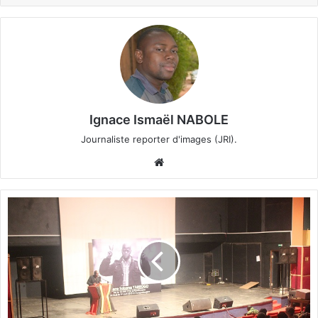
Ignace Ismaël NABOLE
Journaliste reporter d'images (JRI).
We
bsi
te
S
a
i
n
t
-
P
i