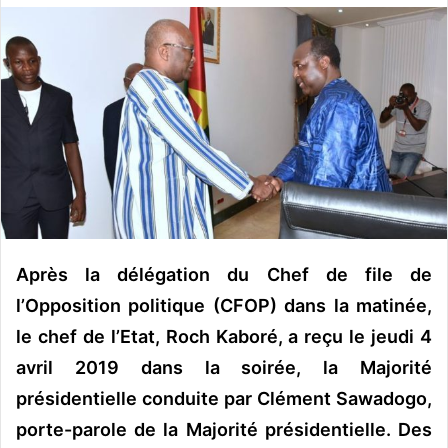
o
y
e
r
u
n
c
o
u
r
r
Après la délégation du Chef de file de
i
e
l’Opposition politique (CFOP) dans la matinée,
l
le chef de l’Etat, Roch Kaboré, a reçu le jeudi 4
avril 2019 dans la soirée, la Majorité
présidentielle conduite par Clément Sawadogo,
porte-parole de la Majorité présidentielle. Des