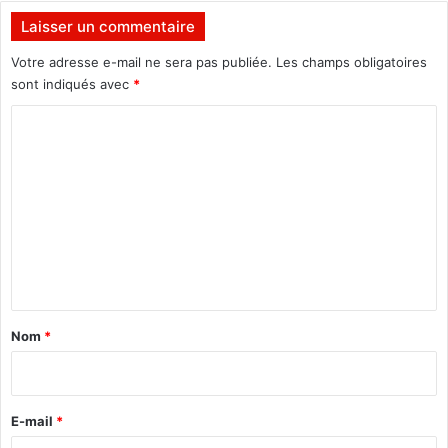
i
Laisser un commentaire
e
s
Votre adresse e-mail ne sera pas publiée.
Les champs obligatoires
r
sont indiqués avec
*
e
C
n
o
o
u
m
v
e
m
l
e
a
b
n
l
t
e
a
s
Nom
*
!
i
r
e
E-mail
*