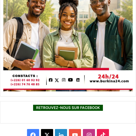
RETROUVEZ-NOUS SUR FACEBOOK
F
X
L
Y
I
T