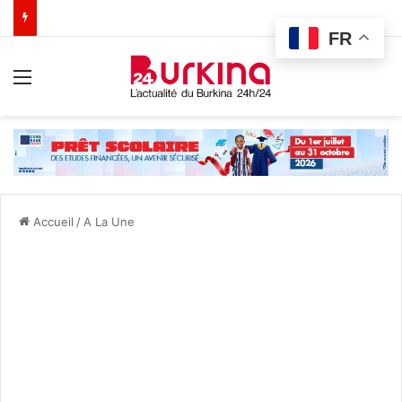
FR
Menu
Accueil
/
A La Une