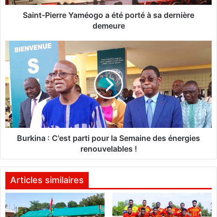
e
r
Saint-Pierre Yaméogo a été porté à sa dernière
r
demeure
e
Y
B
a
u
m
r
é
k
o
i
g
n
o
a
a
:
é
C
t
'
Burkina : C'est parti pour la Semaine des énergies
é
e
renouvelables !
p
s
o
t
r
p
Articles similaires
t
a
é
r
à
t