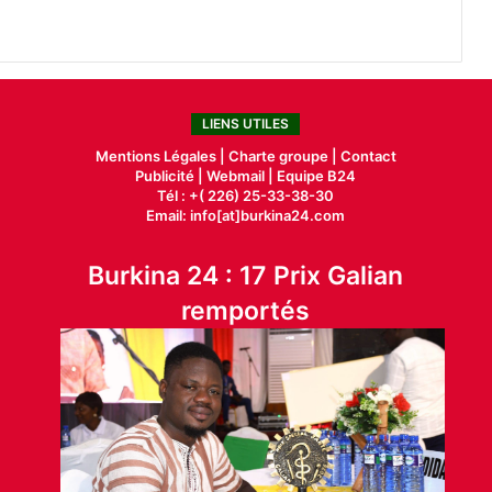
LIENS UTILES
Mentions Légales |
Charte groupe |
Contact
Publicité
|
Webmail |
Equipe B24
Tél : +( 226) 25-33-38-30
Email: info[at]burkina24.com
Burkina 24 : 17 Prix Galian
remportés