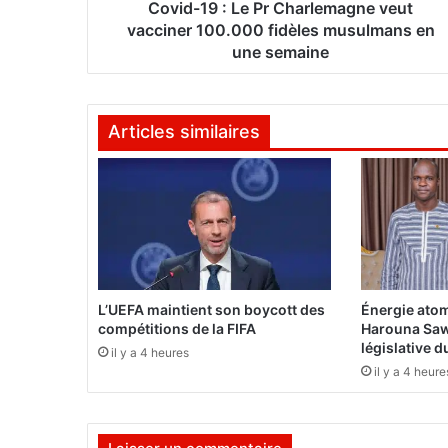
L
Covid-19 : Le Pr Charlemagne veut
e
vacciner 100.000 fidèles musulmans en
P
une semaine
r
C
h
Articles similaires
a
r
l
e
m
a
g
n
e
L’UEFA maintient son boycott des
Énergie atom
v
compétitions de la FIFA
Harouna Saw
e
législative 
il y a 4 heures
u
il y a 4 heure
t
v
a
c