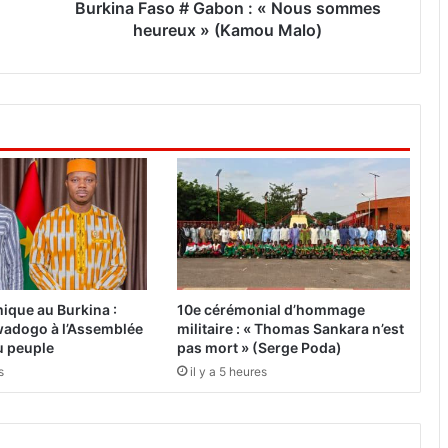
s
Burkina Faso # Gabon : « Nous sommes
o
heureux » (Kamou Malo)
#
G
a
b
o
n
:
«
N
o
u
s
s
ique au Burkina :
10e cérémonial d’hommage
o
adogo à l’Assemblée
militaire : « Thomas Sankara n’est
m
du peuple
pas mort » (Serge Poda)
m
s
il y a 5 heures
e
s
h
e