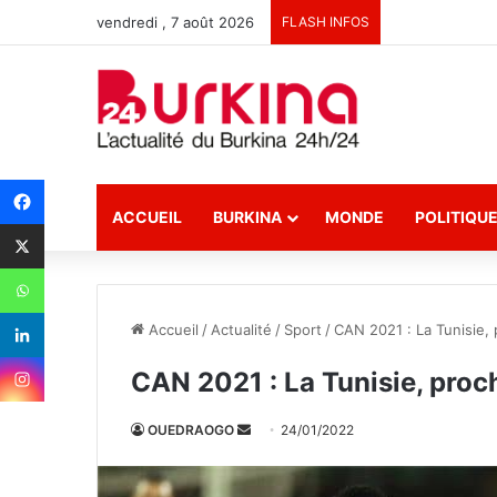
vendredi , 7 août 2026
FLASH INFOS
ACCUEIL
BURKINA
MONDE
POLITIQU
Accueil
/
Actualité
/
Sport
/
CAN 2021 : La Tunisie,
CAN 2021 : La Tunisie, proc
OUEDRAOGO
E
24/01/2022
n
v