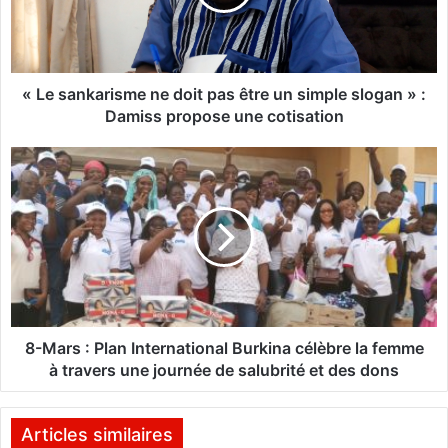
a
n
k
a
r
« Le sankarisme ne doit pas être un simple slogan » :
i
Damiss propose une cotisation
s
m
8
e
-
n
M
e
a
d
r
o
s
i
t
:
p
P
a
l
8-Mars : Plan International Burkina célèbre la femme
s
a
à travers une journée de salubrité et des dons
ê
n
t
I
r
n
Articles similaires