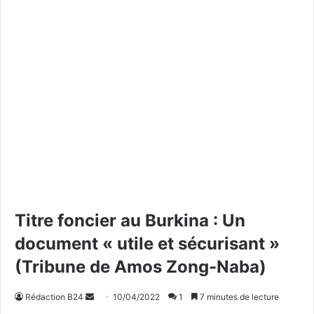
Titre foncier au Burkina : Un
document « utile et sécurisant »
(Tribune de Amos Zong-Naba)
Rédaction B24
E
10/04/2022
1
7 minutes de lecture
n