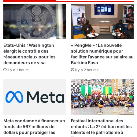
e
t
u
e
n
r
s
n
i
a
m
t
p
i
États-Unis : Washington
« PengMe » : La nouvelle
l
o
élargit le contrôle des
solution numérique pour
e
n
réseaux sociaux pour les
faciliter l’avance sur salaire au
s
a
demandeurs de visa
Burkina Faso
l
l
il y a 1 heure
il y a 2 heures
o
B
g
u
a
r
n
k
i
»
n
:
a
D
c
Meta condamné à financer un
Festival international des
a
é
fonds de 567 millions de
enfants : La 2ᵉ édition met les
m
l
dollars pour protéger les
talents et le patriotisme à
i
è