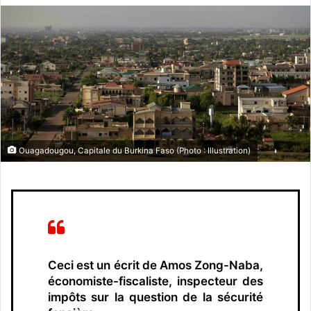
v
o
y
e
r
u
n
c
o
Ouagadougou, Capitale du Burkina Faso (Photo : Illustration)
u
r
r
i
e
l
Ceci est un écrit de Amos Zong-Naba,
économiste-fiscaliste, inspecteur des
impôts sur la question de la sécurité