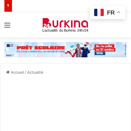
FR
Menu
Accueil
/
Actualité