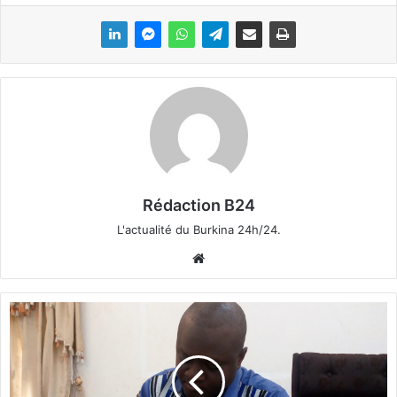
Rédaction B24
L'actualité du Burkina 24h/24.
We
bsi
te
«
L
e
s