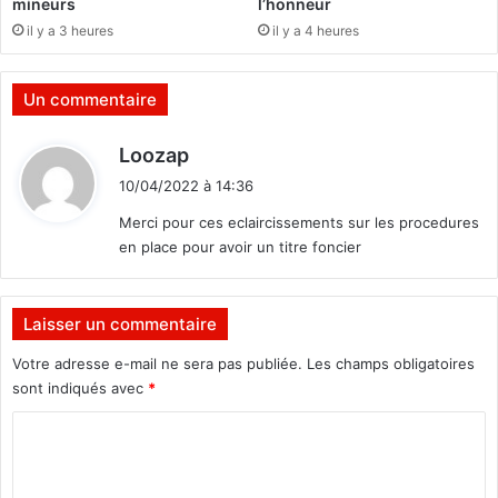
mineurs
l’honneur
s
b
il y a 3 heures
il y a 4 heures
s
r
p
e
r
l
Un commentaire
o
a
p
f
d
Loozap
o
e
i
s
m
10/04/2022 à 14:36
t
e
m
Merci pour ces eclaircissements sur les procedures
u
e
en place pour avoir un titre foncier
n
à
:
e
t
c
r
o
a
Laisser un commentaire
t
v
Votre adresse e-mail ne sera pas publiée.
Les champs obligatoires
i
e
sont indiqués avec
*
s
r
a
s
C
t
u
i
o
n
o
e
m