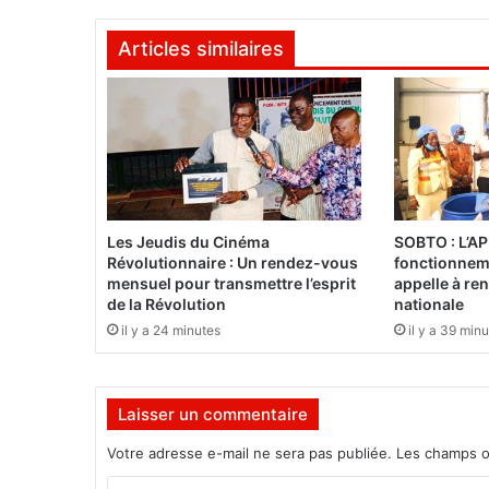
i
e
Articles similaires
-
A
f
r
i
q
u
e
»
Les Jeudis du Cinéma
SOBTO : L’AP
:
Révolutionnaire : Un rendez-vous
fonctionneme
L
mensuel pour transmettre l’esprit
appelle à ren
e
de la Révolution
nationale
C
il y a 24 minutes
il y a 39 min
a
p
i
Laisser un commentaire
t
a
Votre adresse e-mail ne sera pas publiée.
Les champs o
i
n