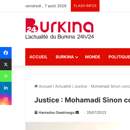
vendredi , 7 août 2026
FLASH INFOS
ACCUEIL
BURKINA
MONDE
POLITIQU
Accueil
/
Actualité
/
Justice : Mohamadi Sinon con
Justice : Mohamadi Sinon c
Hamadou Ouedraogo
E
25/07/2023
n
v