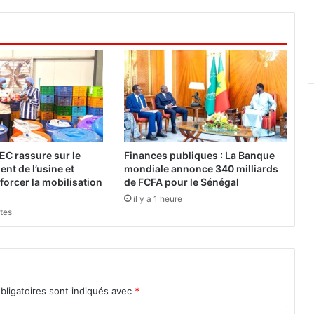
t
e
r
r
o
r
i
s
m
e
:
EC rassure sur le
Finances publiques : La Banque
D
nt de l’usine et
mondiale annonce 340 milliards
e
forcer la mobilisation
de FCFA pour le Sénégal
s
il y a 1 heure
o
utes
p
é
r
a
t
bligatoires sont indiqués avec
*
e
u