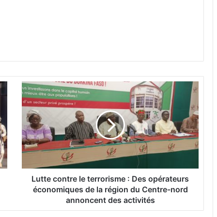
L
u
t
t
e
c
o
n
t
r
Lutte contre le terrorisme : Des opérateurs
e
économiques de la région du Centre-nord
l
annoncent des activités
e