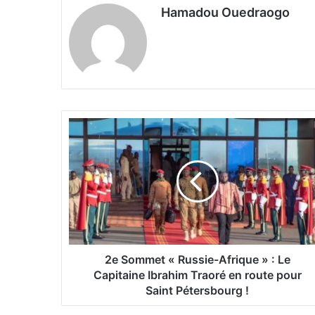
Hamadou Ouedraogo
2
e
S
o
m
m
e
t
«
R
2e Sommet « Russie-Afrique » : Le
u
Capitaine Ibrahim Traoré en route pour
s
Saint Pétersbourg !
s