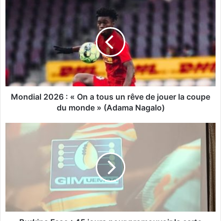
M
o
n
d
i
a
l
2
0
2
Mondial 2026 : « On a tous un rêve de jouer la coupe
6
du monde » (Adama Nagalo)
:
«
B
O
u
n
r
a
k
t
i
o
n
u
a
s
F
u
a
n
s