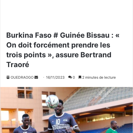
Burkina Faso # Guinée Bissau : «
On doit forcément prendre les
trois points », assure Bertrand
Traoré
OUEDRAOGO
E
16/11/2023
0
2 minutes de lecture
n
v
o
y
e
r
u