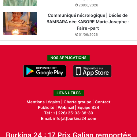
26/06/2026
Communiqué nécrologique | Décès de
BAMBARA née KABORE Marie Josephe :
Faire -part
01/06/2026
NOS APPLICATIONS
LIENS UTILES
Mentions Légales |
Charte groupe |
Contact
Publicité
|
Webmail |
Equipe B24
Tél : +( 226) 25-33-38-30
Email: info[at]burkina24.com
Burkina 24 : 17 Prix Galian remportés