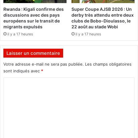
o
o
Rwanda : Kigali confirme des
Super Coupe AJSB 2026 : Un
n
i
discussions avec des pays
derby très attendu entre deux
d
r
européens sur le transit de
clubs de Bobo-Dioulasso, le
e
l
migrants expulsés
22 août au stade Wobi
»
a
il y a 17 heures
il y a 17 heures
(
c
A
a
d
r
Laisser un commentaire
a
t
m
e
Votre adresse e-mail ne sera pas publiée.
Les champs obligatoires
a
b
sont indiqués avec
*
N
a
a
n
C
g
c
o
a
a
m
l
i
o
r
m
)
e
e
G
I
n
M
t