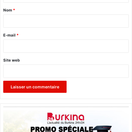
U
E
a
Nom
*
M
i
O
r
A
e
E-mail
*
*
Site web