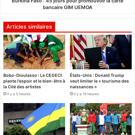
Burkina Faso : 45 jours pour promouvoir la carte
r
o
bancaire GIM UEMOA
ê
v
:
e
4
Articles similaires
d
5
e
j
j
o
o
u
u
r
e
s
r
p
Bobo-Dioulasso : Le CEGECI
États-Unis : Donald Trump
l
o
plante l’espoir et le bien-être à
veut limiter le « tourisme des
a
u
la Cité des artistes
naissances »
c
r
il y a 5 heures
il y a 16 heures
o
p
u
r
p
o
e
m
d
o
u
u
m
v