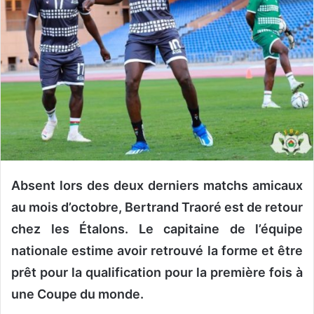
n
c
o
u
r
r
i
e
l
Absent lors des deux derniers matchs amicaux
au mois d’octobre, Bertrand Traoré est de retour
chez les Étalons. Le capitaine de l’équipe
nationale estime avoir retrouvé la forme et être
prêt pour la qualification pour la première fois à
une Coupe du monde.