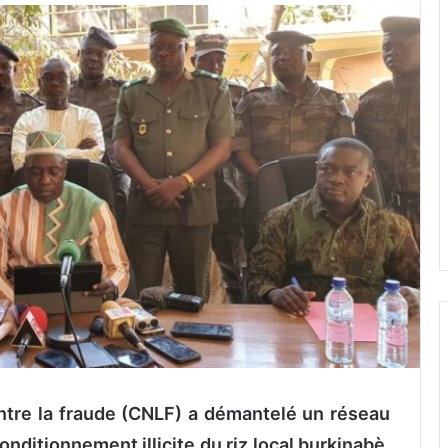
ontre la fraude (CNLF) a démantelé un réseau
ditionnement illicite du riz local burkinabè,