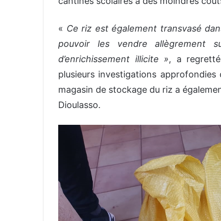
cantines scolaires à des moindres coût
«
Ce riz est également transvasé dan
pouvoir les vendre allègrement s
d’enrichissement illicite »
, a regrett
plusieurs investigations approfondies
magasin de stockage du riz a égalemen
Dioulasso.