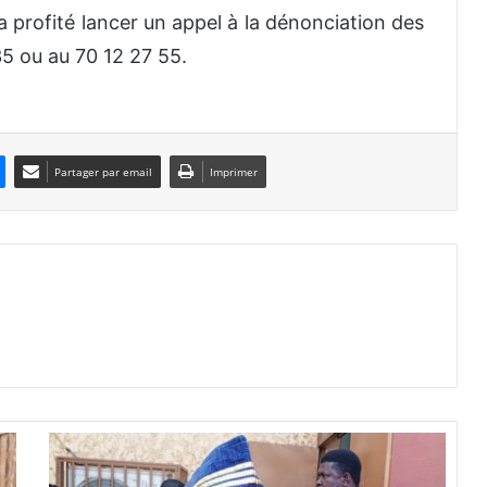
a profité lancer un appel à la dénonciation des
5 ou au 70 12 27 55.
Partager par email
Imprimer
L
e