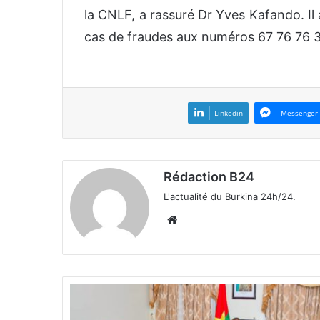
la CNLF, a rassuré Dr Yves Kafando. Il 
cas de fraudes aux numéros 67 76 76 3
Linkedin
Messenger
Rédaction B24
L'actualité du Burkina 24h/24.
We
bsi
te
É
v