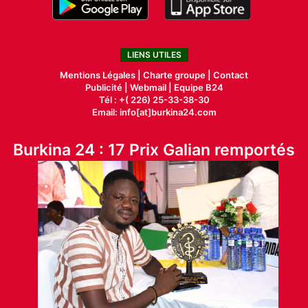
LIENS UTILES
Mentions Légales |
Charte groupe |
Contact
Publicité
|
Webmail |
Equipe B24
Tél : +( 226) 25-33-38-30
Email: info[at]burkina24.com
Burkina 24 : 17 Prix Galian remportés