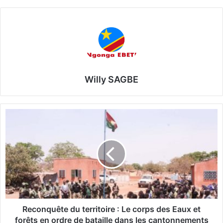
Willy SAGBE
R
e
c
o
n
q
u
ê
t
e
Reconquête du territoire : Le corps des Eaux et
d
forêts en ordre de bataille dans les cantonnements