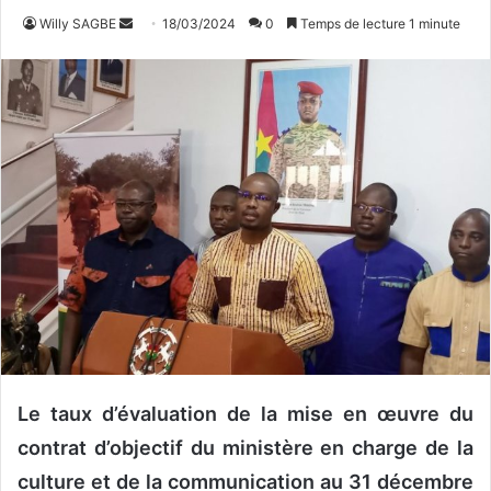
Willy SAGBE
E
18/03/2024
0
Temps de lecture 1 minute
n
v
o
y
e
r
u
n
c
o
u
r
r
i
Le taux d’évaluation de la mise en œuvre du
e
l
contrat d’objectif du ministère en charge de la
culture et de la communication au 31 décembre