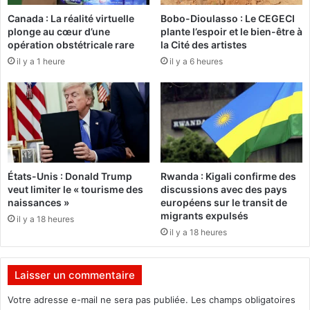
s
e
Canada : La réalité virtuelle
Bobo-Dioulasso : Le CEGECI
E
f
plonge au cœur d’une
plante l’espoir et le bien-être à
a
e
opération obstétricale rare
la Cité des artistes
u
u
il y a 1 heure
il y a 6 heures
x
i
e
l
t
l
f
e
o
s
r
a
ê
n
t
t
États-Unis : Donald Trump
Rwanda : Kigali confirme des
s
é
veut limiter le « tourisme des
discussions avec des pays
e
d
naissances »
européens sur le transit de
n
e
migrants expulsés
il y a 18 heures
o
l
il y a 18 heures
r
’
d
U
r
S
Laisser un commentaire
e
A
d
I
Votre adresse e-mail ne sera pas publiée.
Les champs obligatoires
e