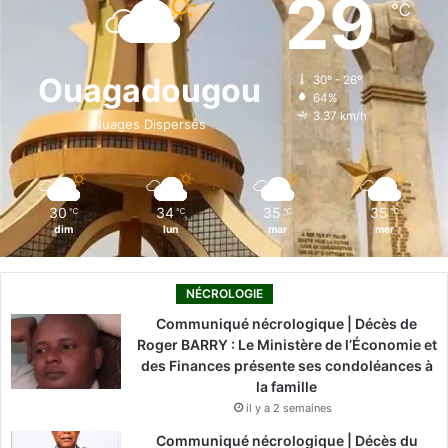
29
℃
b
e
u
a
o
o
d
b
g
k
Ouagadougou
30º - 26º
64%
o
i
e
r
3.37 km/h
Nuages Dispersés
k
n
a
m
30
34
35
35
℃
℃
℃
℃
dim
lun
mar
mer
NÉCROLOGIE
Communiqué nécrologique | Décès de
Roger BARRY : Le Ministère de l’Économie et
des Finances présente ses condoléances à
la famille
il y a 2 semaines
Communiqué nécrologique | Décès du