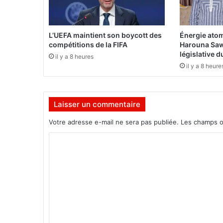
:
U
n
L’UEFA maintient son boycott des
Énergie atom
s
compétitions de la FIFA
Harouna Saw
p
législative 
il y a 8 heures
e
il y a 8 heure
c
t
a
Laisser un commentaire
c
l
Votre adresse e-mail ne sera pas publiée.
Les champs o
e
q
C
u
o
i
a
m
l
m
l
i
e
e
n
l