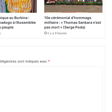
’
A
s
ique au Burkina :
10e cérémonial d’hommage
s
adogo à l’Assemblée
militaire : « Thomas Sankara n’est
o
du peuple
pas mort » (Serge Poda)
c
s
il y a 9 heures
i
a
t
i
o
bligatoires sont indiqués avec
*
n
«
A
M
O
N
S
O
L
I