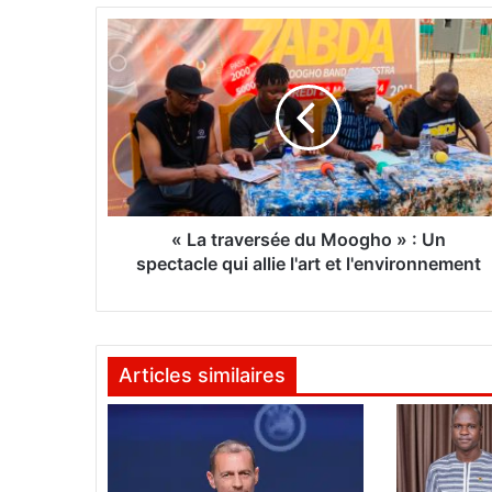
«
L
a
t
r
a
v
e
r
s
« La traversée du Moogho » : Un
é
spectacle qui allie l'art et l'environnement
e
d
u
M
Articles similaires
o
o
g
h
o
»