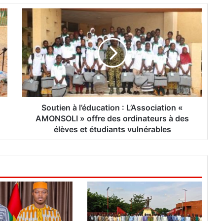
S
o
u
t
i
e
n
à
l
’
Soutien à l’éducation : L’Association «
é
AMONSOLI » offre des ordinateurs à des
d
élèves et étudiants vulnérables
u
c
a
t
i
o
n
:
L