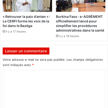
u
e
B
n
u
t
« Retrouver la paix d’antan » :
Burkina Faso : e-AGRÉMENT
r
:
Le CERFI forme les voix de la
officiellement lancé pour
k
L
foi dans le Bazèga
simplifier les procédures
i
e
administratives dans la santé
il y a 17 heures
n
n
il y a 18 heures
a
i
F
v
a
e
Laisser un commentaire
s
a
o
u
Votre adresse e-mail ne sera pas publiée.
Les champs obligatoires
d
sont indiqués avec
*
e
C
r
é
o
a
m
l
i
m
s
e
a