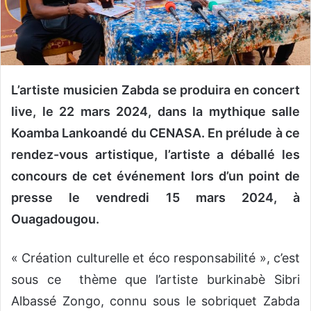
o
u
r
r
i
L’artiste musicien Zabda se produira en concert
e
live, le 22 mars 2024, dans la mythique salle
l
Koamba Lankoandé du CENASA. En prélude à ce
rendez-vous artistique, l’artiste a déballé les
concours de cet événement lors d’un point de
presse le vendredi 15 mars 2024, à
Ouagadougou.
« Création culturelle et éco responsabilité », c’est
sous ce
thème que l’artiste burkinabè Sibri
Albassé Zongo, connu sous le sobriquet Zabda