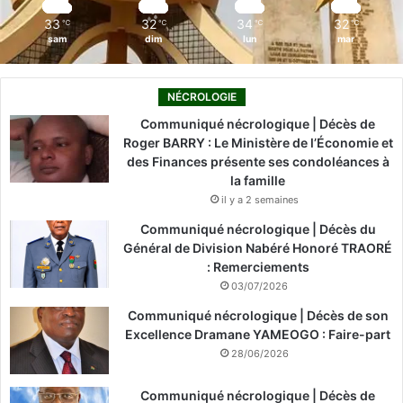
m
33
32
34
32
℃
℃
℃
℃
sam
dim
lun
mar
NÉCROLOGIE
Communiqué nécrologique | Décès de
Roger BARRY : Le Ministère de l’Économie et
des Finances présente ses condoléances à
la famille
il y a 2 semaines
Communiqué nécrologique | Décès du
Général de Division Nabéré Honoré TRAORÉ
: Remerciements
03/07/2026
Communiqué nécrologique | Décès de son
Excellence Dramane YAMEOGO : Faire-part
28/06/2026
Communiqué nécrologique | Décès de