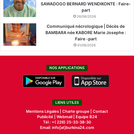
SAWADOGO BERNARD WENDIKONTE : Faire-
part
26/06/2026
Communiqué nécrologique | Décès de
BAMBARA née KABORE Marie Josephe :
Faire -part
01/06/2026
NOS APPLICATIONS
LIENS UTILES
Mentions Légales |
Charte groupe |
Contact
Publicité
|
Webmail |
Equipe B24
Tél : +( 226) 25-33-38-30
Email: info[at]burkina24.com