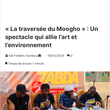
« La traversée du Moogho » : Un
spectacle qui allie l’art et
l’environnement
Sié Frédéric Kambou
E
18/03/2024
0
n
Temps de lecture 1 minute
v
o
y
e
r
u
n
c