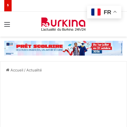
FR
Menu
Accueil
/
Actualité