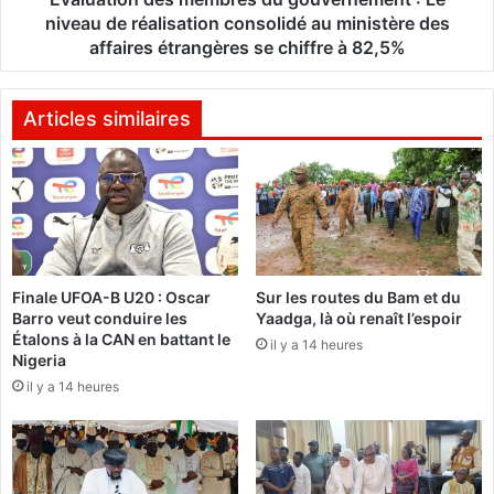
e
d
niveau de réalisation consolidé au ministère des
u
e
affaires étrangères se chiffre à 82,5%
i
s
l
m
l
e
Articles similaires
e
m
s
b
a
r
n
e
t
s
é
d
d
u
e
Finale UFOA-B U20 : Oscar
Sur les routes du Bam et du
g
Barro veut conduire les
Yaadga, là où renaît l’espoir
l
o
Étalons à la CAN en battant le
’
u
il y a 14 heures
Nigeria
U
v
il y a 14 heures
S
e
A
r
I
n
D
e
a
m