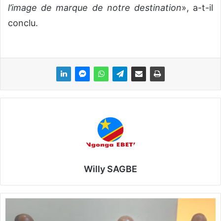
l’image de marque de notre destination
», a-t-il
conclu.
Willy SAGBE
P
r