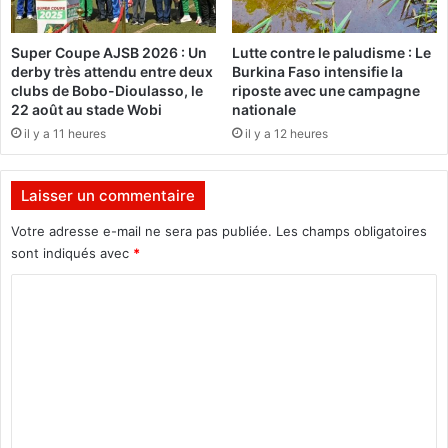
d
s
i
e
Super Coupe AJSB 2026 : Un
Lutte contre le paludisme : Le
a
a
derby très attendu entre deux
Burkina Faso intensifie la
l
u
clubs de Bobo-Dioulasso, le
riposte avec une campagne
e
i
22 août au stade Wobi
nationale
m
l
il y a 11 heures
il y a 12 heures
e
l
t
é
1
g
Laisser un commentaire
9
a
m
l
Votre adresse e-mail ne sera pas publiée.
Les champs obligatoires
i
d
sont indiqués avec
*
l
e
l
C
p
i
r
o
o
o
m
n
d
s
u
m
d
c
e
e
t
d
i
n