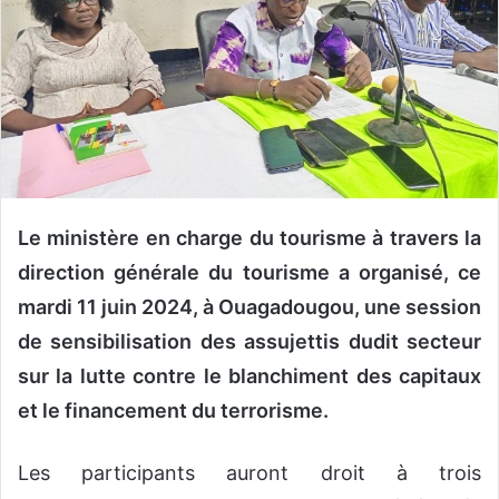
r
u
n
c
o
u
r
r
Le ministère en charge du tourisme à travers la
i
e
direction générale du tourisme a organisé, ce
l
mardi 11 juin 2024, à Ouagadougou, une session
de sensibilisation des assujettis dudit secteur
sur la lutte contre le blanchiment des capitaux
et le financement du terrorisme.
Les participants auront droit à trois