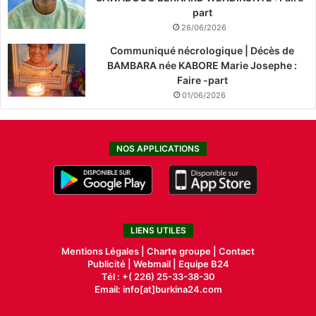
part
26/06/2026
Communiqué nécrologique | Décès de
BAMBARA née KABORE Marie Josephe :
Faire -part
01/06/2026
NOS APPLICATIONS
LIENS UTILES
Mentions Légales |
Charte groupe |
Contact
Publicité
|
Webmail |
Equipe B24
Tél : +( 226) 25-33-38-30
Email: info[at]burkina24.com