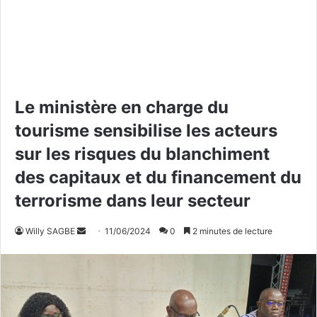
Le ministère en charge du
tourisme sensibilise les acteurs
sur les risques du blanchiment
des capitaux et du financement du
terrorisme dans leur secteur
Willy SAGBE
E
11/06/2024
0
2 minutes de lecture
n
v
o
y
e