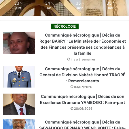
33
34
35
35
℃
℃
℃
℃
dim
lun
mar
mer
NÉCROLOGIE
Communiqué nécrologique | Décès de
Roger BARRY : Le Ministère de l’Économie et
des Finances présente ses condoléances à
la famille
il y a 2 semaines
Communiqué nécrologique | Décès du
Général de Division Nabéré Honoré TRAORÉ
: Remerciements
03/07/2026
Communiqué nécrologique | Décès de son
Excellence Dramane YAMEOGO : Faire-part
28/06/2026
Communiqué nécrologique | Décès de
SAWADOGO BERNARD WENDIKONTE : Faire-