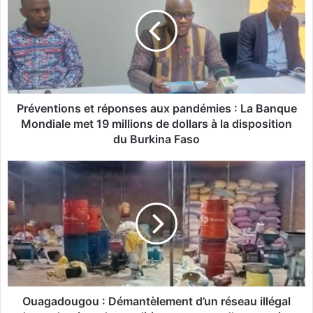
é
v
e
n
t
i
o
n
Préventions et réponses aux pandémies : La Banque
s
Mondiale met 19 millions de dollars à la disposition
e
du Burkina Faso
t
r
O
é
u
p
a
o
g
n
a
s
d
e
o
s
u
a
g
u
o
Ouagadougou : Démantèlement d’un réseau illégal
x