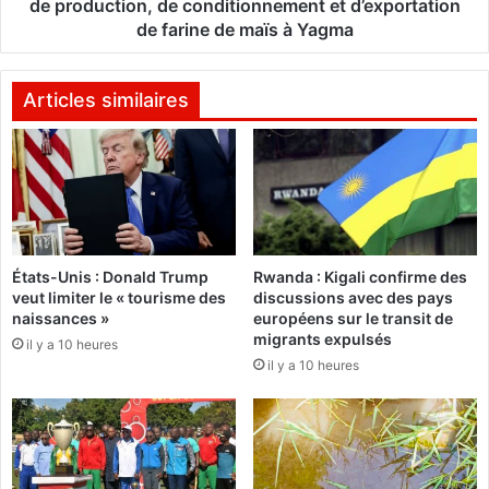
u
de production, de conditionnement et d’exportation
p
de farine de maïs à Yagma
a
:
n
D
d
é
Articles similaires
é
m
m
a
i
n
e
t
s
è
:
l
L
e
a
États-Unis : Donald Trump
Rwanda : Kigali confirme des
m
veut limiter le « tourisme des
discussions avec des pays
B
e
naissances »
européens sur le transit de
a
n
migrants expulsés
n
il y a 10 heures
t
il y a 10 heures
q
d
u
’
e
u
M
n
o
r
n
é