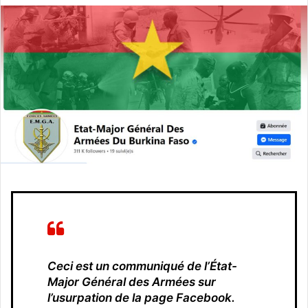
v
o
y
e
r
u
n
c
o
u
r
r
i
e
l
Ceci est un communiqué de l’État-
Major Général des Armées sur
l’usurpation de la page Facebook.