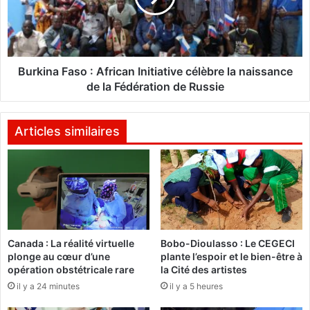
F
n
a
a
s
F
o
a
:
s
Burkina Faso : African Initiative célèbre la naissance
L
o
de la Fédération de Russie
e
:
s
A
c
f
Articles similaires
o
r
u
i
l
c
e
a
u
n
r
I
s
n
Canada : La réalité virtuelle
Bobo-Dioulasso : Le CEGECI
d
i
plonge au cœur d’une
plante l’espoir et le bien-être à
e
t
opération obstétricale rare
la Cité des artistes
l
i
il y a 24 minutes
il y a 5 heures
a
a
2
t