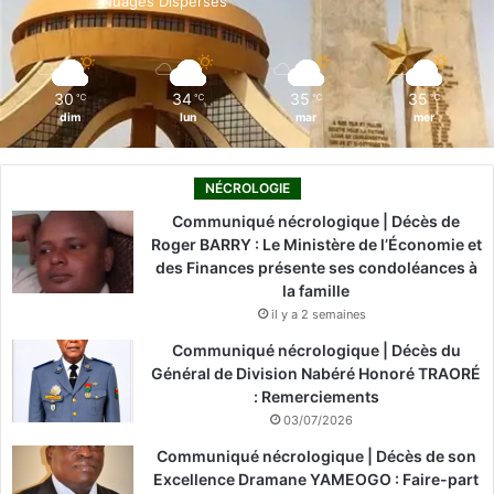
Nuages Dispersés
k
n
a
m
30
34
35
35
℃
℃
℃
℃
dim
lun
mar
mer
NÉCROLOGIE
Communiqué nécrologique | Décès de
Roger BARRY : Le Ministère de l’Économie et
des Finances présente ses condoléances à
la famille
il y a 2 semaines
Communiqué nécrologique | Décès du
Général de Division Nabéré Honoré TRAORÉ
: Remerciements
03/07/2026
Communiqué nécrologique | Décès de son
Excellence Dramane YAMEOGO : Faire-part