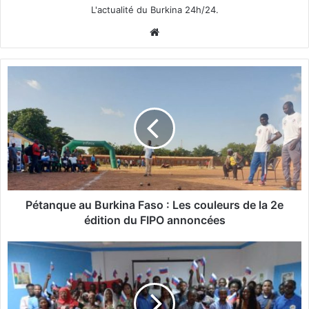
L'actualité du Burkina 24h/24.
We
bsi
te
P
é
t
a
n
q
u
e
a
u
Pétanque au Burkina Faso : Les couleurs de la 2e
B
édition du FIPO annoncées
u
r
B
k
u
i
r
n
k
a
i