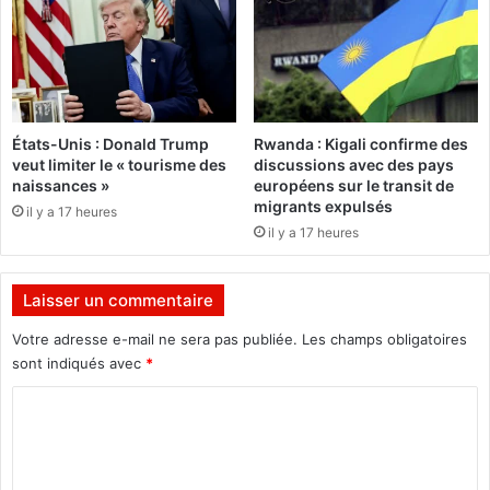
e
i
é
v
d
e
i
c
t
é
i
l
États-Unis : Donald Trump
Rwanda : Kigali confirme des
o
è
veut limiter le « tourisme des
discussions avec des pays
n
b
naissances »
européens sur le transit de
d
r
migrants expulsés
il y a 17 heures
u
e
il y a 17 heures
F
l
I
a
P
n
Laisser un commentaire
O
a
a
i
Votre adresse e-mail ne sera pas publiée.
Les champs obligatoires
n
s
sont indiqués avec
*
n
s
o
a
C
n
n
o
c
c
m
é
e