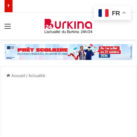
FR
Menu
Accueil
/
Actualité