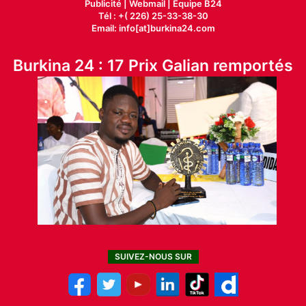
Publicité
|
Webmail |
Equipe B24
Tél : +( 226) 25-33-38-30
Email: info[at]burkina24.com
Burkina 24 : 17 Prix Galian remportés
SUIVEZ-NOUS SUR