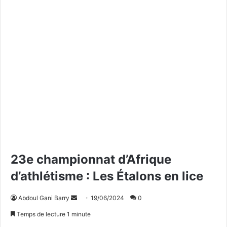
23e championnat d’Afrique
d’athlétisme : Les Étalons en lice
Abdoul Gani Barry
E
19/06/2024
0
n
Temps de lecture 1 minute
v