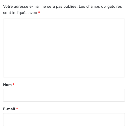
ê
Votre adresse e-mail ne sera pas publiée.
Les champs obligatoires
v
sont indiqués avec
*
e
d
C
’
o
u
m
n
B
m
u
e
r
k
n
i
t
n
a
a
Nom
*
e
i
t
r
d
'
e
E-mail
*
u
*
n
e