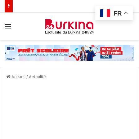
FR
Menu
Accueil
/
Actualité