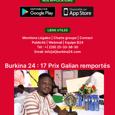
NOS APPLICATIONS
LIENS UTILES
Mentions Légales |
Charte groupe |
Contact
Publicité
|
Webmail |
Equipe B24
Tél : +( 226) 25-33-38-30
Email: info[at]burkina24.com
Burkina 24 : 17 Prix Galian remportés