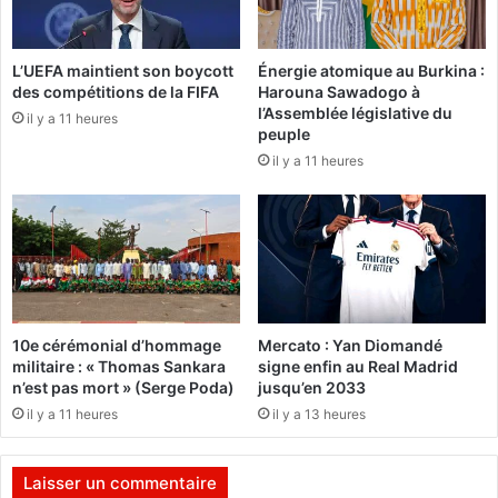
e
E
l
C
o
-
L’UEFA maintient son boycott
Énergie atomique au Burkina :
p
O
des compétitions de la FIFA
Harouna Sawadogo à
p
u
l’Assemblée législative du
e
il y a 11 heures
a
peuple
m
g
il y a 11 heures
e
a
n
t
d
e
l
’
A
10e cérémonial d’hommage
Mercato : Yan Diomandé
f
militaire : « Thomas Sankara
signe enfin au Real Madrid
r
n’est pas mort » (Serge Poda)
jusqu’en 2033
i
il y a 11 heures
il y a 13 heures
q
u
e
Laisser un commentaire
r