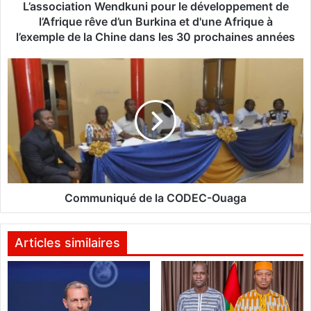
t
L’association Wendkuni pour le développement de
i
l’Afrique rêve d’un Burkina et d'une Afrique à
o
l’exemple de la Chine dans les 30 prochaines années
n
W
C
e
o
n
m
d
m
k
u
u
n
n
i
i
q
p
u
o
é
Communiqué de la CODEC-Ouaga
u
d
r
e
l
l
Articles similaires
e
a
d
C
é
O
v
D