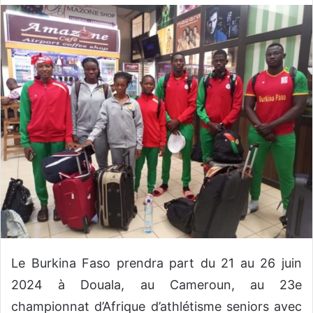
o
y
e
r
u
n
c
o
u
r
r
i
e
l
Le Burkina Faso prendra part du 21 au 26 juin
2024 à Douala, au Cameroun, au 23e
championnat d’Afrique d’athlétisme seniors avec