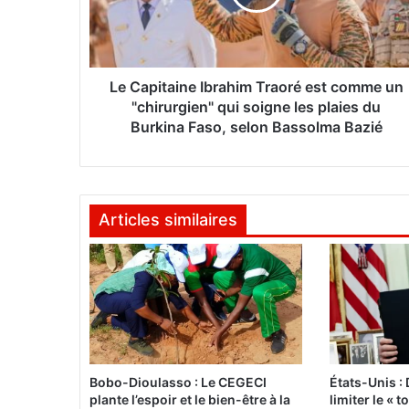
i
t
a
i
n
Le Capitaine Ibrahim Traoré est comme un
e
"chirurgien" qui soigne les plaies du
I
Burkina Faso, selon Bassolma Bazié
b
r
a
h
Articles similaires
i
m
T
r
a
o
r
é
e
Bobo-Dioulasso : Le CEGECI
États-Unis :
s
plante l’espoir et le bien-être à la
limiter le « 