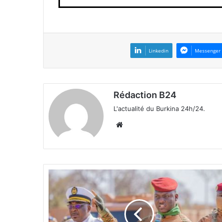
Linkedin
Messenger
Rédaction B24
L'actualité du Burkina 24h/24.
We
bsi
te
L
e
C
a
p