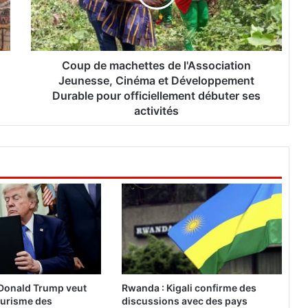
e
m
a
c
h
Coup de machettes de l'Association
e
Jeunesse, Cinéma et Développement
t
Durable pour officiellement débuter ses
t
activités
e
s
d
e
l
'
A
s
s
o
c
i
 Donald Trump veut
Rwanda : Kigali confirme des
a
tourisme des
discussions avec des pays