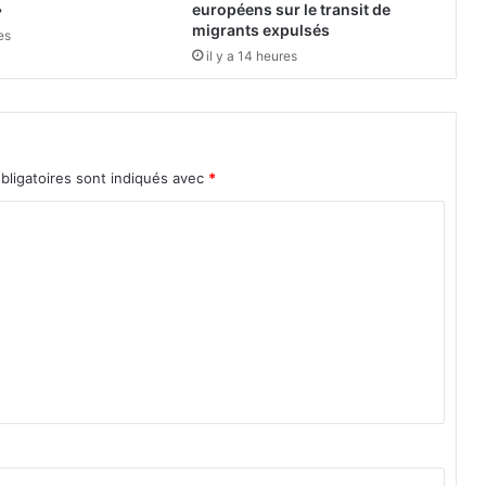
t
»
européens sur le transit de
i
migrants expulsés
es
o
il y a 14 heures
n
J
e
u
n
bligatoires sont indiqués avec
*
e
s
s
e
,
C
i
n
é
m
a
e
t
D