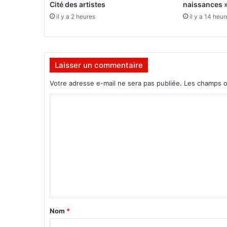
t
Cité des artistes
naissances 
c
il y a 2 heures
il y a 14 heur
o
m
m
e
Laisser un commentaire
u
n
Votre adresse e-mail ne sera pas publiée.
Les champs o
"
c
C
h
o
i
r
m
u
m
r
g
e
i
n
e
t
n
"
a
Nom
*
q
i
u