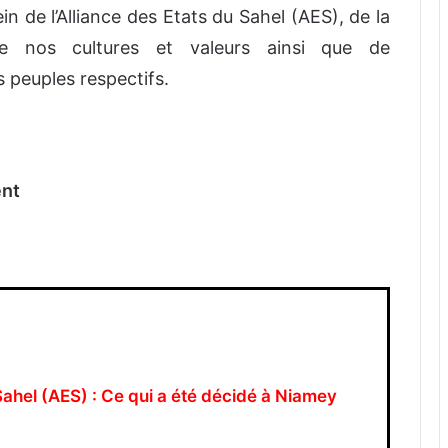
ein
de
l’Alliance
des
Etats
du
Sahel
(AES),
de
la
e
nos
cultures
et
valeurs
ainsi
que
de
s
peuples
respectifs.
ent
Sahel (AES) : Ce qui a été décidé à Niamey