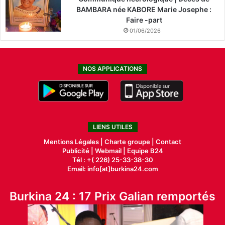
BAMBARA née KABORE Marie Josephe :
Faire -part
01/06/2026
NOS APPLICATIONS
LIENS UTILES
Mentions Légales |
Charte groupe |
Contact
Publicité
|
Webmail |
Equipe B24
Tél : +( 226) 25-33-38-30
Email: info[at]burkina24.com
Burkina 24 : 17 Prix Galian remportés