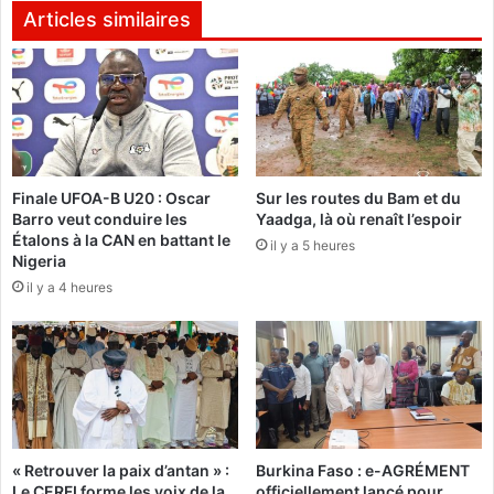
i
i
Articles similaires
n
v
a
e
F
f
a
o
s
r
o
m
s
e
o
Finale UFOA-B U20 : Oscar
Sur les routes du Bam et du
d
Barro veut conduire les
Yaadga, là où renaît l’espoir
u
e
Étalons à la CAN en battant le
t
s
il y a 5 heures
Nigeria
i
é
il y a 4 heures
e
t
n
u
t
d
C
i
a
a
r
n
m
t
e
s
« Retrouver la paix d’antan » :
Burkina Faso : e-AGRÉMENT
l
d
Le CERFI forme les voix de la
officiellement lancé pour