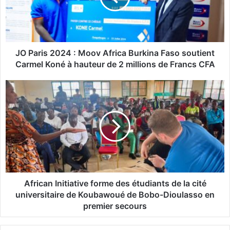
i
s
2
0
2
JO Paris 2024 : Moov Africa Burkina Faso soutient
4
Carmel Koné à hauteur de 2 millions de Francs CFA
:
M
A
o
f
o
r
v
i
A
c
f
a
r
n
i
I
c
n
a
i
African Initiative forme des étudiants de la cité
B
t
universitaire de Koubawoué de Bobo-Dioulasso en
u
i
premier secours
r
a
k
t