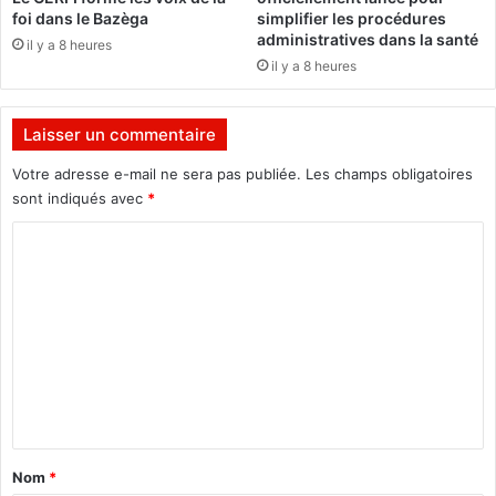
K
e
foi dans le Bazèga
simplifier les procédures
o
l
administratives dans la santé
il y a 8 heures
n
a
il y a 8 heures
é
c
à
i
h
t
Laisser un commentaire
a
é
u
u
Votre adresse e-mail ne sera pas publiée.
Les champs obligatoires
t
n
sont indiqués avec
*
e
i
u
C
v
r
e
o
d
r
m
e
s
2
i
m
m
t
e
i
a
l
i
n
l
r
t
i
e
o
a
d
Nom
*
n
e