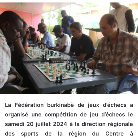
v
o
y
e
r
u
n
c
o
u
r
r
i
e
La Fédération burkinabè de jeux d’échecs a
l
organisé une compétition de jeu d’échecs le
samedi 20 juillet 2024 à la direction régionale
des sports de la région du Centre à