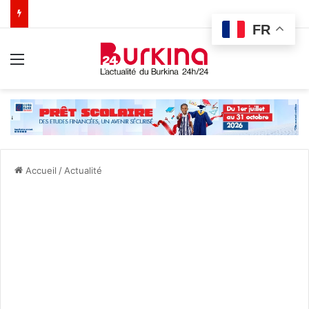
FR
Menu
Accueil
/
Actualité