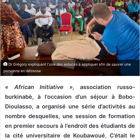
u
n
c
o
u
r
r
i
e
Dr Grégory expliquant l'une des astuces à appliquer afin de sauver une
personne en détresse
l
« African Initiative »,
association russo-
burkinabè, à l’occasion d’un séjour à Bobo-
Dioulasso, a organisé une série d’activités au
nombre desquelles, une session de formation
en premier secours à l’endroit des étudiants de
la cité universitaire de
Koubawoué. C’était le