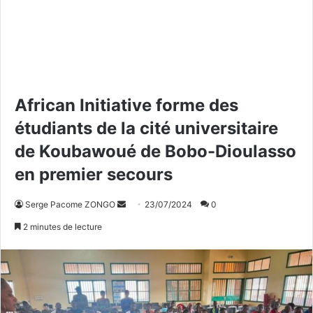
African Initiative forme des
étudiants de la cité universitaire
de Koubawoué de Bobo-Dioulasso
en premier secours
Serge Pacome ZONGO
E
23/07/2024
0
n
2 minutes de lecture
v
o
y
e
r