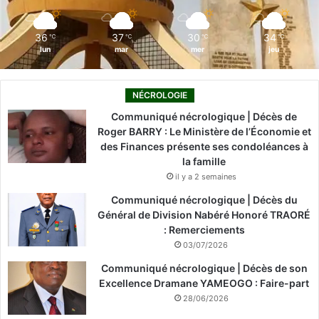
m
36
37
30
34
℃
℃
℃
℃
lun
mar
mer
jeu
NÉCROLOGIE
Communiqué nécrologique | Décès de
Roger BARRY : Le Ministère de l’Économie et
des Finances présente ses condoléances à
la famille
il y a 2 semaines
Communiqué nécrologique | Décès du
Général de Division Nabéré Honoré TRAORÉ
: Remerciements
03/07/2026
Communiqué nécrologique | Décès de son
Excellence Dramane YAMEOGO : Faire-part
28/06/2026