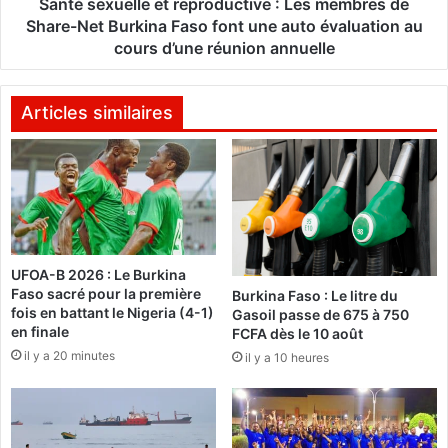
a
e
Santé sexuelle et reproductive : Les membres de
s
l
Share-Net Burkina Faso font une auto évaluation au
o
l
cours d’une réunion annuelle
:
e
L
e
a
t
Articles similaires
f
r
é
e
d
p
é
r
r
o
a
d
t
u
i
UFOA-B 2026 : Le Burkina
c
Faso sacré pour la première
o
Burkina Faso : Le litre du
t
fois en battant le Nigeria (4-1)
Gasoil passe de 675 à 750
n
i
en finale
FCFA dès le 10 août
c
v
il y a 20 minutes
é
il y a 10 heures
e
l
:
è
L
b
e
r
s