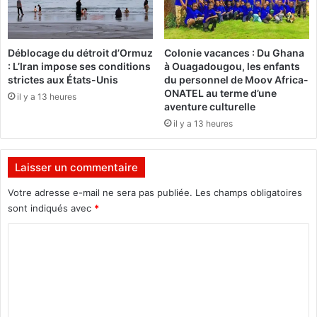
e
m
l
e
a
m
Déblocage du détroit d’Ormuz
Colonie vacances : Du Ghana
j
b
: L’Iran impose ses conditions
à Ouagadougou, les enfants
o
r
strictes aux États-Unis
du personnel de Moov Africa-
u
e
ONATEL au terme d’une
il y a 13 heures
r
s
aventure culturelle
n
d
il y a 13 heures
é
e
e
S
i
h
Laisser un commentaire
n
a
t
r
Votre adresse e-mail ne sera pas publiée.
Les champs obligatoires
e
e
sont indiqués avec
*
r
-
n
C
N
a
e
o
t
t
m
i
B
o
u
m
n
r