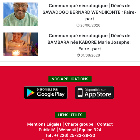
Communiqué nécrologique | Décès de
SAWADOGO BERNARD WENDIKONTE : Faire-
part
26/06/2026
Communiqué nécrologique | Décès de
BAMBARA née KABORE Marie Josephe :
Faire -part
01/06/2026
NOS APPLICATIONS
LIENS UTILES
Mentions Légales |
Charte groupe |
Contact
Publicité
|
Webmail |
Equipe B24
Tél : +( 226) 25-33-38-30