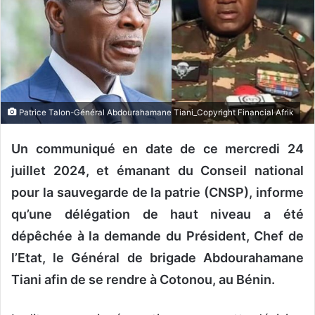
u
n
c
o
u
r
r
Patrice Talon-Général Abdourahamane Tiani_Copyright Financial Afrik
i
e
Un communiqué en date de ce mercredi 24
l
juillet 2024, et émanant du Conseil national
pour la sauvegarde de la patrie (CNSP), informe
qu’une délégation de haut niveau a été
dépêchée à la demande du Président, Chef de
l’Etat, le Général de brigade Abdourahamane
Tiani afin de se rendre à Cotonou, au Bénin.