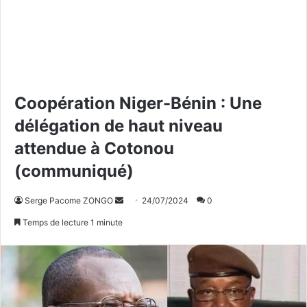
Coopération Niger-Bénin : Une
délégation de haut niveau
attendue à Cotonou
(communiqué)
Serge Pacome ZONGO
E
24/07/2024
0
n
Temps de lecture 1 minute
v
o
y
e
r