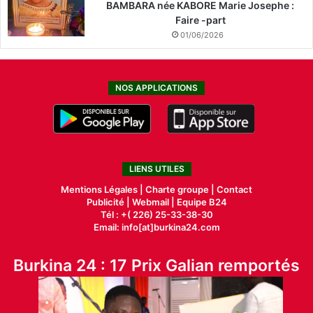
BAMBARA née KABORE Marie Josephe :
Faire -part
01/06/2026
NOS APPLICATIONS
LIENS UTILES
Mentions Légales |
Charte groupe |
Contact
Publicité
|
Webmail |
Equipe B24
Tél : +( 226) 25-33-38-30
Email: info[at]burkina24.com
Burkina 24 : 17 Prix Galian remportés