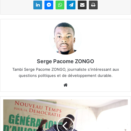
Serge Pacome ZONGO
Tambi Serge Pacome ZONGO, journaliste s'intéressant aux
questions politiques et de développement durable.
We
bsi
te
P
r
o
c
è