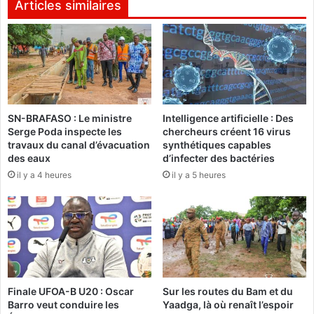
e
Articles similaires
i
C
b
o
é
m
r
m
é
a
r
n
e
d
n
SN-BRAFASO : Le ministre
Intelligence artificielle : Des
a
Serge Poda inspecte les
chercheurs créent 16 virus
v
n
travaux du canal d’évacuation
synthétiques capables
o
t
des eaux
d’infecter des bactéries
y
d
il y a 4 heures
il y a 5 heures
é
e
a
l
u
a
2
P
6
r
a
e
o
m
û
i
Finale UFOA-B U20 : Oscar
Sur les routes du Bam et du
t
è
Barro veut conduire les
Yaadga, là où renaît l’espoir
2
r