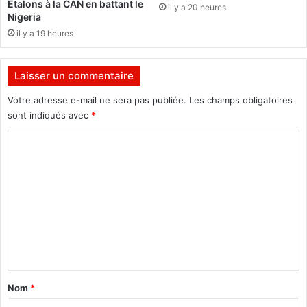
Étalons à la CAN en battant le
il y a 20 heures
0
e
Nigeria
2
L
il y a 19 heures
4
é
g
i
Laisser un commentaire
o
n
Votre adresse e-mail ne sera pas publiée.
Les champs obligatoires
d
sont indiqués avec
*
e
C
G
e
o
n
m
d
a
m
r
e
m
e
n
r
t
i
a
e
Nom
*
e
i