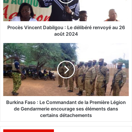
s
V
i
n
c
Procès Vincent Dabilgou : Le délibéré renvoyé au 26
e
août 2024
n
t
B
D
u
a
r
b
k
i
i
l
n
g
a
o
F
u
a
:
s
Burkina Faso : Le Commandant de la Première Légion
L
o
de Gendarmerie encourage ses éléments dans
e
certains détachements
d
:
é
L
l