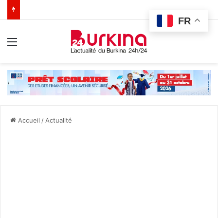
FR
Menu
Accueil
/
Actualité