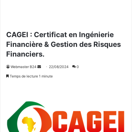
CAGEI : Certificat en Ingénierie
Financière & Gestion des Risques
Financiers.
Webmaster B24
E
22/08/2024
0
n
Temps de lecture 1 minute
v
o
y
e
r
u
n
c