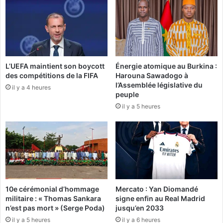
g
o
i
l
q
a
u
n
e
c
d
e
e
L’UEFA maintient son boycott
Énergie atomique au Burkina :
o
des compétitions de la FIFA
Harouna Sawadogo à
c
f
l’Assemblée législative du
e
f
il y a 4 heures
peuple
r
i
il y a 5 heures
t
c
a
i
i
e
n
l
s
l
c
e
o
m
u
e
10e cérémonial d’hommage
Mercato : Yan Diomandé
r
n
militaire : « Thomas Sankara
signe enfin au Real Madrid
s
t
n’est pas mort » (Serge Poda)
jusqu’en 2033
d
l
il y a 5 heures
il y a 6 heures
’