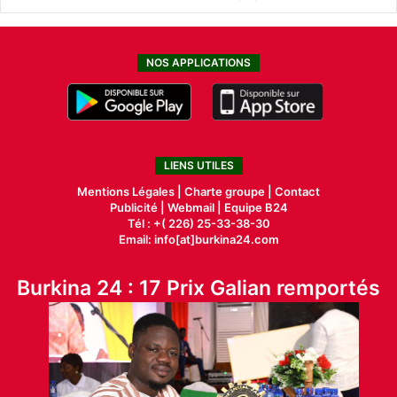
NOS APPLICATIONS
LIENS UTILES
Mentions Légales |
Charte groupe |
Contact
Publicité
|
Webmail |
Equipe B24
Tél : +( 226) 25-33-38-30
Email: info[at]burkina24.com
Burkina 24 : 17 Prix Galian remportés