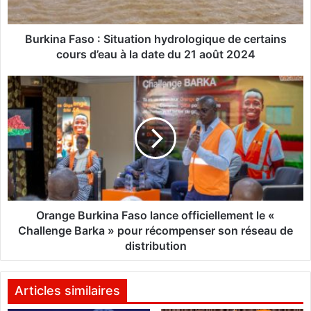
F
a
s
Burkina Faso : Situation hydrologique de certains
o
cours d’eau à la date du 21 août 2024
:
S
O
i
r
t
a
u
n
a
g
t
e
i
B
o
u
n
r
h
k
Orange Burkina Faso lance officiellement le «
y
i
Challenge Barka » pour récompenser son réseau de
d
n
distribution
r
a
o
F
l
a
Articles similaires
o
s