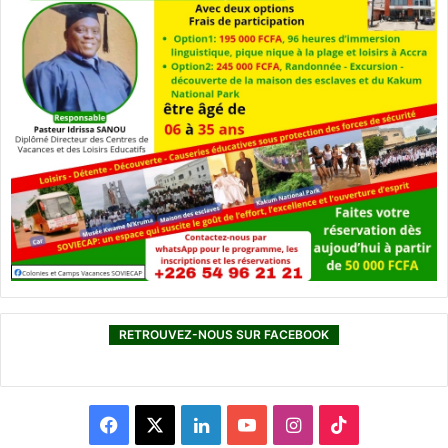
RETROUVEZ-NOUS SUR FACEBOOK
F
X
L
Y
I
T