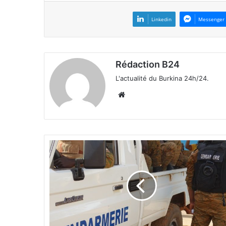
Linkedin
Messenger
Rédaction B24
L'actualité du Burkina 24h/24.
We
bsi
te
B
u
r
k
i
n
a
F