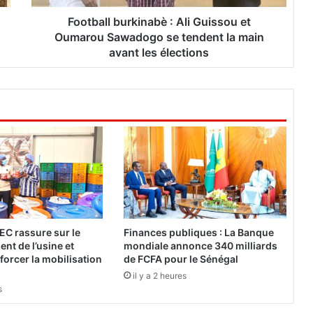
b
u
Football burkinabè : Ali Guissou et
r
Oumarou Sawadogo se tendent la main
k
avant les élections
i
n
a
b
è
:
A
l
i
G
u
i
EC rassure sur le
Finances publiques : La Banque
s
nt de l’usine et
mondiale annonce 340 milliards
s
forcer la mobilisation
de FCFA pour le Sénégal
o
il y a 2 heures
u
s
e