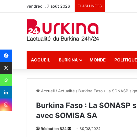
vendredi , 7 août 2026
FLASH INFOS
ACCUEIL
BURKINA
MONDE
POLITIQU
Accueil
/
Actualité
/
Burkina Faso : La SONASP sig
Burkina Faso : La SONASP s
avec SOMISA SA
Rédaction B24
E
30/08/2024
n