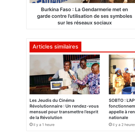
a
s
Burkina Faso : La Gendarmerie met en
o
garde contre l’utilisation de ses symboles
:
sur les réseaux sociaux
L
a
G
Articles similaires
e
n
d
a
r
m
e
r
i
Les Jeudis du Cinéma
SOBTO : L’AP
e
Révolutionnaire : Un rendez-vous
fonctionneme
m
mensuel pour transmettre l’esprit
appelle à ren
e
de la Révolution
nationale
t
il y a 1 heure
il y a 2 heure
e