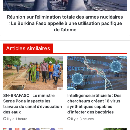
t
s
l
u
a
r
Réunion sur l’élimination totale des armes nucléaires
n
l
: Le Burkina Faso appelle à une utilisation pacifique
c
’
de l’atome
é
é
p
l
o
i
Articles similaires
u
m
r
i
l
n
'
a
a
t
u
i
t
o
o
SN-BRAFASO : Le ministre
Intelligence artificielle : Des
n
Serge Poda inspecte les
chercheurs créent 16 virus
n
t
travaux du canal d’évacuation
synthétiques capables
o
o
des eaux
d’infecter des bactéries
m
t
il y a 1 heure
il y a 3 heures
i
a
s
l