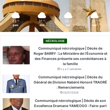
k
n
a
m
33
31
34
32
℃
℃
℃
℃
sam
dim
lun
mar
NÉCROLOGIE
Communiqué nécrologique | Décès de
Roger BARRY : Le Ministère de l’Économie et
des Finances présente ses condoléances à
la famille
il y a 2 semaines
Communiqué nécrologique | Décès du
Général de Division Nabéré Honoré TRAORÉ
: Remerciements
03/07/2026
Communiqué nécrologique | Décès de son
Excellence Dramane YAMEOGO : Faire-part