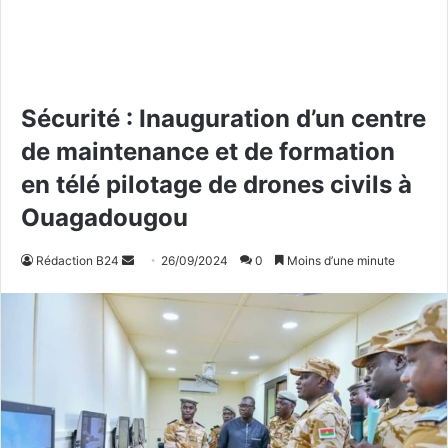
Sécurité : Inauguration d’un centre
de maintenance et de formation
en télé pilotage de drones civils à
Ouagadougou
Rédaction B24
E
26/09/2024
0
Moins d’une minute
n
v
o
y
e
r
u