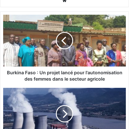
We
bsi
te
B
u
r
k
i
n
a
F
a
s
Burkina Faso : Un projet lancé pour l'autonomisation
o
des femmes dans le secteur agricole
:
U
R
n
é
p
u
r
n
o
i
j
o
e
n