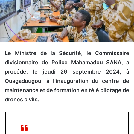
n
c
o
u
r
r
i
e
Le Ministre de la Sécurité, le Commissaire
l
divisionnaire de Police Mahamadou SANA, a
procédé, le jeudi 26 septembre 2024, à
Ouagadougou, à l’inauguration du centre de
maintenance et de formation en télé pilotage de
drones civils.