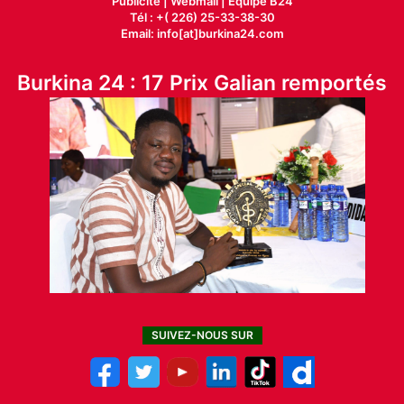
Publicité
|
Webmail |
Equipe B24
Tél : +( 226) 25-33-38-30
Email: info[at]burkina24.com
Burkina 24 : 17 Prix Galian remportés
SUIVEZ-NOUS SUR