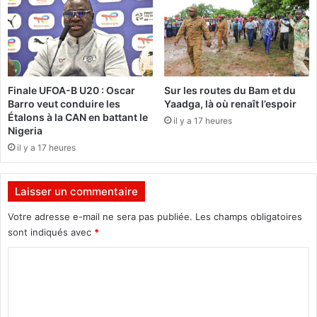
a
e
t
d
i
e
o
s
n
a
d
r
Finale UFOA-B U20 : Oscar
Sur les routes du Bam et du
e
m
Barro veut conduire les
Yaadga, là où renaît l’espoir
s
e
Étalons à la CAN en battant le
il y a 17 heures
f
s
Nigeria
e
n
il y a 17 heures
m
u
m
c
e
l
Laisser un commentaire
s
é
d
a
Votre adresse e-mail ne sera pas publiée.
Les champs obligatoires
a
i
sont indiqués avec
*
n
r
s
C
e
l
s
o
e
:
m
s
L
e