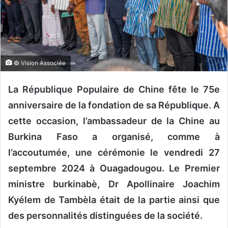
o
u
r
r
i
© Vision Associée
e
l
La République Populaire de Chine fête le 75e
anniversaire de la fondation de sa République. A
cette occasion, l’ambassadeur de la Chine au
Burkina Faso a organisé, comme à
l’accoutumée, une cérémonie le vendredi 27
septembre 2024 à Ouagadougou. Le Premier
ministre burkinabè, Dr Apollinaire Joachim
Kyélem de Tambèla était de la partie ainsi que
des personnalités distinguées de la société.