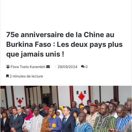
75e anniversaire de la Chine au
Burkina Faso : Les deux pays plus
que jamais unis !
Flora Toelo Karambiri
E
29/09/2024
0
n
2 minutes de lecture
v
o
y
e
r
u
n
c