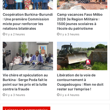
g
r
e
è
n
Coopération Burkina-Burundi
Camp vacances Faso Mêbo
d
: Une première Commission
2026 3e Region Militaire :
c
o
mixte pour renforcer les
1500 jeunes scolaires à
e
u
relations bilatérales
l’école du patriotisme
T
g
il y a 2 heures
il y a 3 heures
a
o
p
u
o
a
:
m
L
o
a
b
c
i
i
Vie chère et spéculation au
Libération de la voie de
l
r
Burkina : Serge Poda fait le
contournement à
i
c
point sur les prix et la lutte
Ouagadougou : Rien ne doit
s
u
contre la fraude
rester sur l’emprise !
e
l
il y a 3 heures
il y a 4 heures
p
a
r
t
è
i