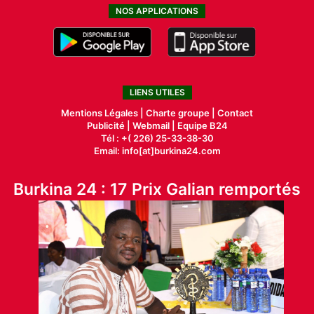
NOS APPLICATIONS
LIENS UTILES
Mentions Légales |
Charte groupe |
Contact
Publicité
|
Webmail |
Equipe B24
Tél : +( 226) 25-33-38-30
Email: info[at]burkina24.com
Burkina 24 : 17 Prix Galian remportés