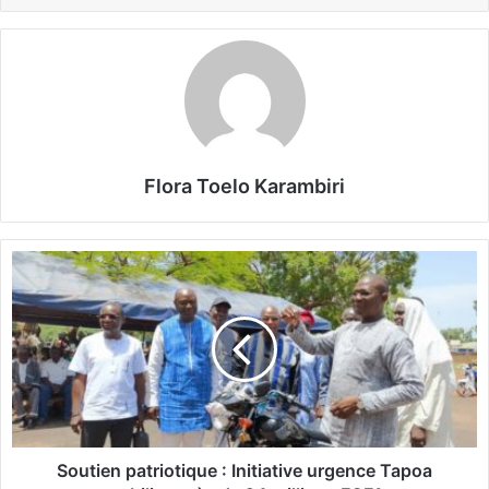
Flora Toelo Karambiri
S
o
u
t
i
e
n
p
a
t
Soutien patriotique : Initiative urgence Tapoa