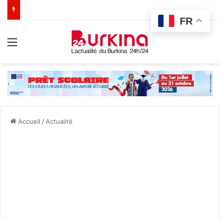
FR
Menu
Accueil
/
Actualité