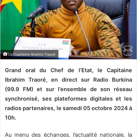
o
u
r
r
i
e
l
Le Capitaine Ibrahim Traoré
Grand oral du Chef de l’Etat, le Capitaine
Ibrahim Traoré, en direct sur Radio Burkina
(99.9 FM) et sur l’ensemble de son réseau
synchronisé, ses plateformes digitales et les
radios partenaires, le samedi 05 octobre 2024 à
10h.
Au menu des échanges, l’actualité nationale, la