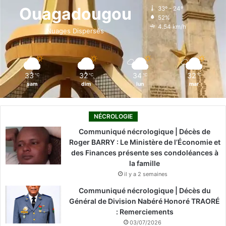
o
d
b
g
k
Ouagadougou
33º - 24º
52%
o
i
e
r
4.54 km/h
Nuages Dispersés
k
n
a
m
33
32
34
32
℃
℃
℃
℃
sam
dim
lun
mar
NÉCROLOGIE
Communiqué nécrologique | Décès de
Roger BARRY : Le Ministère de l’Économie et
des Finances présente ses condoléances à
la famille
il y a 2 semaines
Communiqué nécrologique | Décès du
Général de Division Nabéré Honoré TRAORÉ
: Remerciements
03/07/2026