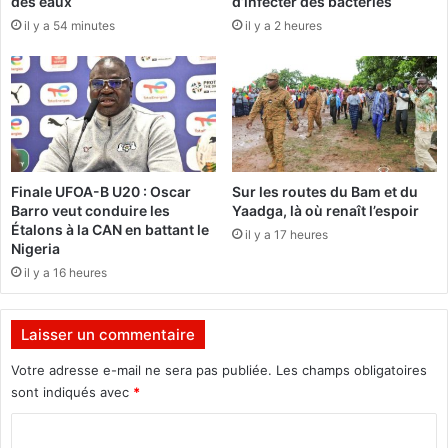
des eaux
d’infecter des bactéries
t
i
il y a 54 minutes
il y a 2 heures
a
p
t
p
i
e
o
L
n
a
e
p
t
a
d
i
Finale UFOA-B U20 : Oscar
Sur les routes du Bam et du
e
x
Barro veut conduire les
Yaadga, là où renaît l’espoir
c
M
Étalons à la CAN en battant le
il y a 17 heures
o
a
Nigeria
n
r
il y a 16 heures
s
é
t
r
r
e
Laisser un commentaire
u
m
c
p
Votre adresse e-mail ne sera pas publiée.
Les champs obligatoires
t
l
sont indiqués avec
*
i
a
o
C
c
n