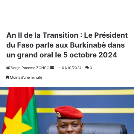
An II de la Transition : Le Président
du Faso parle aux Burkinabè dans
un grand oral le 5 octobre 2024
Serge Pacome ZONGO
E
01/10/2024
0
n
Moins d’une minute
v
o
y
e
r
u
n
c