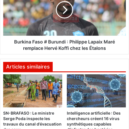
x
k
d
i
e
n
s
a
t
F
r
a
a
s
Burkina Faso # Burundi : Philippe Lapaix Maré
v
o
remplace Hervé Koffi chez les Étalons
a
#
u
B
x
u
Articles similaires
d
r
e
u
r
n
é
d
h
i
a
:
b
P
i
SN-BRAFASO : Le ministre
Intelligence artificielle : Des
h
Serge Poda inspecte les
chercheurs créent 16 virus
l
i
travaux du canal d’évacuation
synthétiques capables
i
l