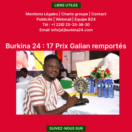
LIENS UTILES
Mentions Légales |
Charte groupe |
Contact
Publicité
|
Webmail |
Equipe B24
Tél : +( 226) 25-33-38-30
Email: info[at]burkina24.com
Burkina 24 : 17 Prix Galian remportés
SUIVEZ-NOUS SUR