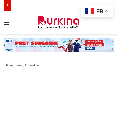
FR
Menu
Accueil
/
Actualité