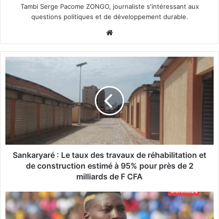
Tambi Serge Pacome ZONGO, journaliste s'intéressant aux
questions politiques et de développement durable.
We
bsi
te
S
a
n
k
a
r
y
a
r
é
Sankaryaré : Le taux des travaux de réhabilitation et
:
de construction estimé à 95% pour près de 2
L
milliards de F CFA
e
t
B
a
u
u
r