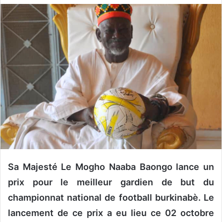
v
o
y
e
r
u
n
c
o
u
r
r
i
Sa Majesté Le Mogho Naaba Baongo lance un
e
l
prix pour le meilleur gardien de but du
championnat national de football burkinabè. Le
lancement de ce prix a eu lieu ce 02 octobre