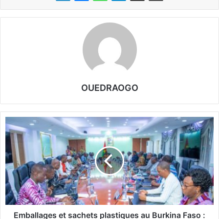
OUEDRAOGO
E
m
b
a
l
l
a
g
e
s
Emballages et sachets plastiques au Burkina Faso :