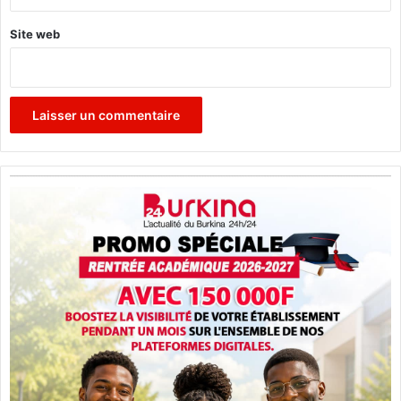
c
t
Site web
i
o
n
t
o
t
a
l
e