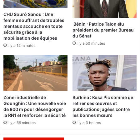
B
l
u
d
CHU Sourô Sanou : Une
r
e
femme souffrant de troubles
k
s
Bénin : Patrice Talon élu
mentaux accouche en toute
i
m
président du premier Bureau
sécurité grâce à la
n
i
du Sénat
mobilisation des équipes
a
n
il y a 50 minutes
il y a 12 minutes
F
i
a
s
s
t
o
r
:
e
L
s
e
d
g
u
Zone industrielle de
Burkina : Kosa Pic sommé de
o
m
Gounghin : Une nouvelle voie
retirer ses œuvres et
u
e
de 800 m pour désengorger
publications jugées contre
v
r
la RN1 et renforcer la sécurité
les bonnes mœurs
e
c
il y a 56 minutes
il y a 3 heures
r
r
n
e
e
d