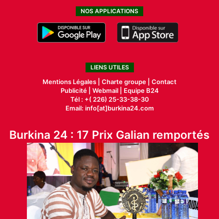
NOS APPLICATIONS
LIENS UTILES
Mentions Légales |
Charte groupe |
Contact
Publicité
|
Webmail |
Equipe B24
Tél : +( 226) 25-33-38-30
Email: info[at]burkina24.com
Burkina 24 : 17 Prix Galian remportés