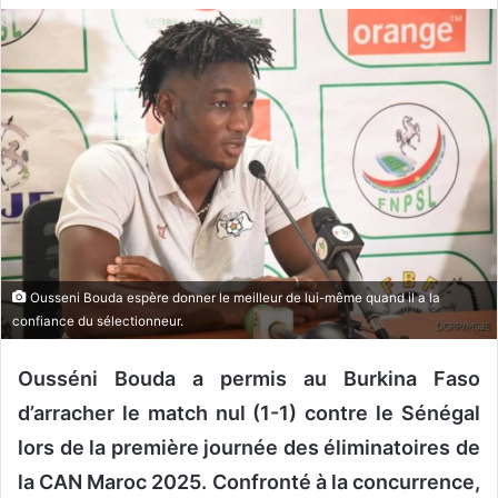
v
o
y
e
r
u
n
c
o
u
r
Ousseni Bouda espère donner le meilleur de lui-même quand il a la
r
confiance du sélectionneur.
i
e
Ousséni Bouda a permis au Burkina Faso
l
d’arracher le match nul (1-1) contre le Sénégal
lors de la première journée des éliminatoires de
la CAN Maroc 2025. Confronté à la concurrence,