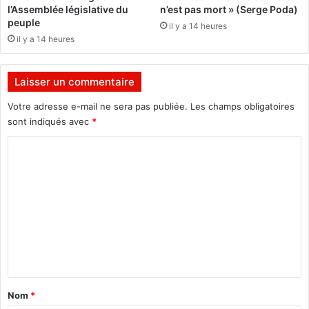
O
n
l’Assemblée législative du
n’est pas mort » (Serge Poda)
u
e
peuple
il y a 14 heures
a
r
il y a 14 heures
g
l
a
e
d
m
Laisser un commentaire
o
a
u
t
Votre adresse e-mail ne sera pas publiée.
Les champs obligatoires
g
c
sont indiqués avec
*
o
h
u
C
»
,
o
p
m
r
o
m
m
e
e
t
n
l
t
e
a
c
Nom
*
o