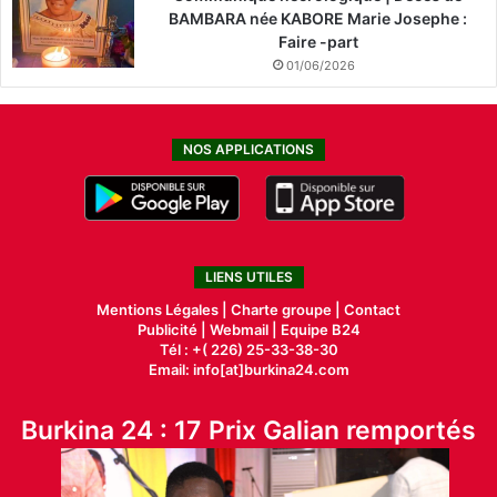
BAMBARA née KABORE Marie Josephe :
Faire -part
01/06/2026
NOS APPLICATIONS
LIENS UTILES
Mentions Légales |
Charte groupe |
Contact
Publicité
|
Webmail |
Equipe B24
Tél : +( 226) 25-33-38-30
Email: info[at]burkina24.com
Burkina 24 : 17 Prix Galian remportés