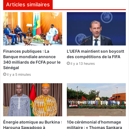
b
u
Articles similaires
r
r
e
u
a
n
u
d
1
i
e
:
r
«
Finances publiques : La
L’UEFA maintient son boycott
d
N
Banque mondiale annonce
des compétitions de la FIFA
é
o
340 milliards de FCFA pour le
c
il y a 13 heures
u
Sénégal
e
s
il y a 5 minutes
m
a
b
l
r
l
e
o
2
n
0
s
2
g
4
a
Énergie atomique au Burkina :
10e cérémonial d’hommage
à
g
Harouna Sawadogo à
militaire : « Thomas Sankara