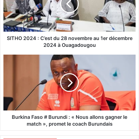
O
2
0
2
4
SITHO 2024 : C’est du 28 novembre au 1er décembre
:
2024 à Ouagadougou
C
’
B
e
u
s
r
t
k
d
i
u
n
2
a
8
F
n
a
o
s
Burkina Faso # Burundi : « Nous allons gagner le
v
o
match », promet le coach Burundais
e
#
m
B