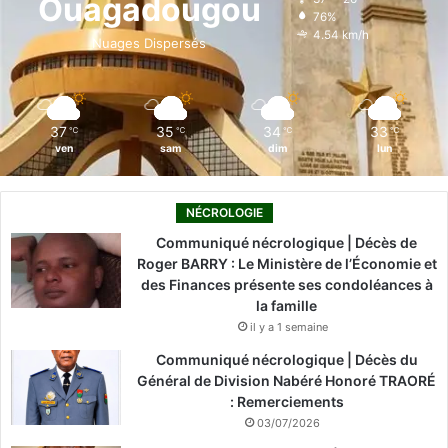
Ouagadougou
76%
o
i
e
r
4.54 km/h
Nuages Dispersés
k
n
a
m
37
35
34
33
℃
℃
℃
℃
ven
sam
dim
lun
NÉCROLOGIE
Communiqué nécrologique | Décès de
Roger BARRY : Le Ministère de l’Économie et
des Finances présente ses condoléances à
la famille
il y a 1 semaine
Communiqué nécrologique | Décès du
Général de Division Nabéré Honoré TRAORÉ
: Remerciements
03/07/2026