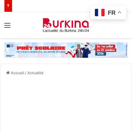
FR
Menu
Accueil
/
Actualité