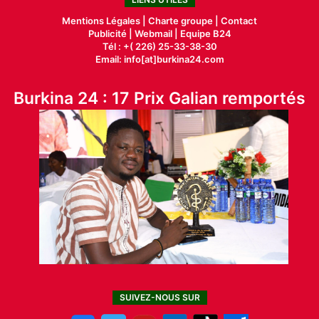
Mentions Légales |
Charte groupe |
Contact
Publicité
|
Webmail |
Equipe B24
Tél : +( 226) 25-33-38-30
Email: info[at]burkina24.com
Burkina 24 : 17 Prix Galian remportés
SUIVEZ-NOUS SUR