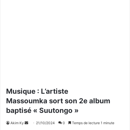
Musique : L’artiste
Massoumka sort son 2e album
baptisé « Suutongo »
Akim Ky
E
21/10/2024
0
Temps de lecture 1 minute
n