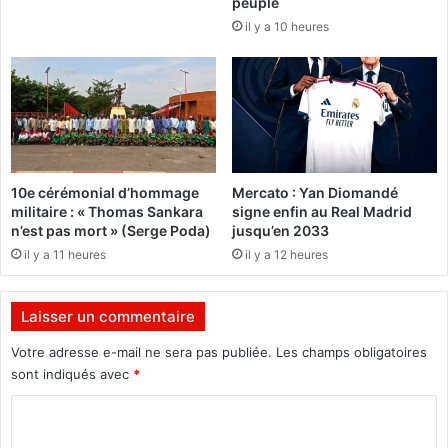
peuple
a
é
z
il y a 10 heures
d
o
e
n
p
e
r
r
e
é
s
i
s
t
e
10e cérémonial d’hommage
Mercato : Yan Diomandé
è
:
militaire : « Thomas Sankara
signe enfin au Real Madrid
r
«
n’est pas mort » (Serge Poda)
jusqu’en 2033
e
N
il y a 11 heures
il y a 12 heures
s
o
o
u
n
s
Laisser un commentaire
a
e
m
n
Votre adresse e-mail ne sera pas publiée.
Les champs obligatoires
b
s
sont indiqués avec
*
i
o
t
m
C
i
m
o
o