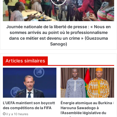
a
é
F
e
a
n
s
a
o
t
Journée nationale de la liberté de presse : « Nous en
:
i
sommes arrivés au point où le professionnalisme
L
o
dans ce métier est devenu un crime » (Guezouma
a
n
Sanogo)
F
a
o
l
n
e
Articles similaires
d
d
a
e
t
l
i
a
o
l
n
i
S
b
l
L’UEFA maintient son boycott
Énergie atomique au Burkina :
e
a
des compétitions de la FIFA
Harouna Sawadogo à
r
l’Assemblée législative du
m
t
il y a 10 heures