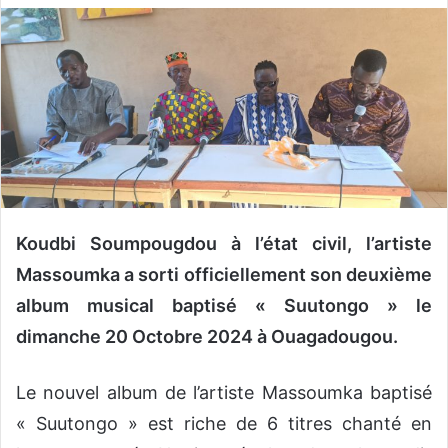
v
o
y
e
r
u
n
c
o
u
Koudbi Soumpougdou à l’état civil, l’artiste
r
Massoumka a sorti officiellement son deuxième
r
album musical baptisé « Suutongo » le
i
dimanche 20 Octobre 2024 à Ouagadougou.
e
l
Le nouvel album de l’artiste Massoumka baptisé
« Suutongo » est riche de 6 titres chanté en