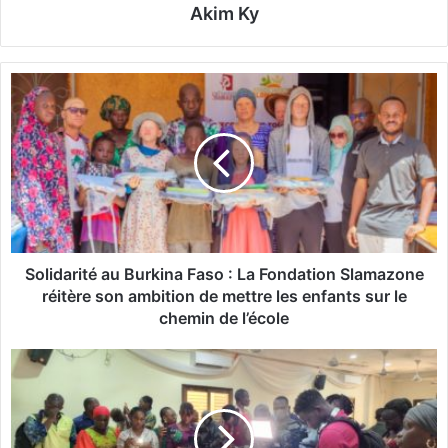
Akim Ky
S
o
l
i
d
a
r
i
t
é
Solidarité au Burkina Faso : La Fondation Slamazone
a
réitère son ambition de mettre les enfants sur le
u
chemin de l’école
B
u
J
r
o
k
u
i
r
n
n