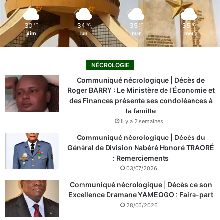
m
30
34
35
35
℃
℃
℃
℃
dim
lun
mar
mer
NÉCROLOGIE
Communiqué nécrologique | Décès de
Roger BARRY : Le Ministère de l’Économie et
des Finances présente ses condoléances à
la famille
il y a 2 semaines
Communiqué nécrologique | Décès du
Général de Division Nabéré Honoré TRAORÉ
: Remerciements
03/07/2026
Communiqué nécrologique | Décès de son
Excellence Dramane YAMEOGO : Faire-part
28/06/2026