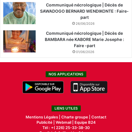
Communiqué nécrologique | Décès de
SAWADOGO BERNARD WENDIKONTE : Faire-
part
26/06/2026
Communiqué nécrologique | Décès de
BAMBARA née KABORE Marie Josephe :
Faire -part
01/06/2026
NOS APPLICATIONS
LIENS UTILES
Mentions Légales |
Charte groupe |
Contact
Publicité
|
Webmail |
Equipe B24
Tél : +( 226) 25-33-38-30