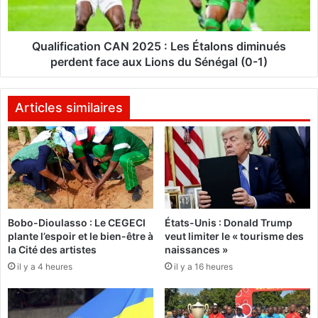
i
s
c
a
a
c
t
Qualification CAN 2025 : Les Étalons diminués
t
i
perdent face aux Lions du Sénégal (0-1)
e
o
u
n
r
C
Articles similaires
s
A
s
N
e
2
c
0
o
2
n
5
c
:
Bobo-Dioulasso : Le CEGECI
États-Unis : Donald Trump
e
L
plante l’espoir et le bien-être à
veut limiter le « tourisme des
r
e
la Cité des artistes
naissances »
t
s
il y a 4 heures
il y a 16 heures
e
É
n
t
t
a
p
l