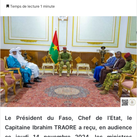
n
Temps de lecture 1 minute
v
o
y
e
r
u
n
c
o
u
r
r
i
e
l
Le Président du Faso, Chef de l’Etat, le
Capitaine Ibrahim TRAORE a reçu, en audience
ce jeudi 14 novembre 2024, les ministres