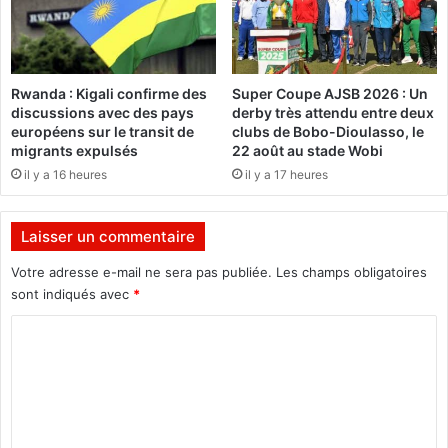
o
o
u
n
r
s
u
d
Rwanda : Kigali confirme des
Super Coupe AJSB 2026 : Un
n
i
discussions avec des pays
derby très attendu entre deux
e
m
européens sur le transit de
clubs de Bobo-Dioulasso, le
m
i
migrants expulsés
22 août au stade Wobi
e
n
il y a 16 heures
il y a 17 heures
i
u
l
é
l
s
Laisser un commentaire
e
p
u
e
Votre adresse e-mail ne sera pas publiée.
Les champs obligatoires
r
r
sont indiqués avec
*
e
d
p
e
C
r
n
o
i
t
m
s
f
e
a
m
e
c