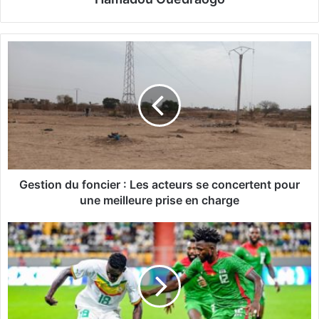
G
e
s
t
i
o
n
d
u
f
Gestion du foncier : Les acteurs se concertent pour
o
une meilleure prise en charge
n
c
Q
i
u
e
a
r
l
:
i
L
f
e