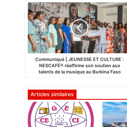
C
o
m
m
u
n
i
q
u
é
Communiqué | JEUNESSE ET CULTURE :
|
NESCAFÉ® réaffirme son soutien aux
J
talents de la musique au Burkina Faso
E
U
N
Articles similaires
E
S
S
E
E
T