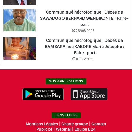
Communiqué nécrologique | Décès de
SAWADOGO BERNARD WENDIKONTE : Faire-
part
26/06/2026
Communiqué nécrologique | Décès de
BAMBARA née KABORE Marie Josephe :
Faire -part
01/06/2026
NOS APPLICATIONS
LIENS UTILES
Mentions Légales |
Charte groupe |
Contact
Publicité
|
Webmail |
Equipe B24