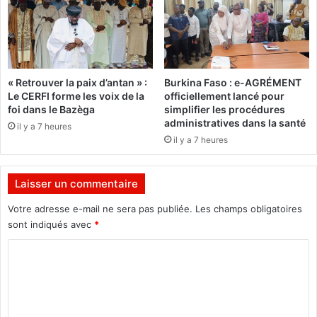
A
r
,
l
à
a
t
C
r
o
« Retrouver la paix d’antan » :
Burkina Faso : e-AGRÉMENT
a
n
Le CERFI forme les voix de la
officiellement lancé pour
v
s
foi dans le Bazèga
simplifier les procédures
e
t
administratives dans la santé
il y a 7 heures
r
i
il y a 7 heures
s
t
s
u
a
t
Laisser un commentaire
f
i
i
o
Votre adresse e-mail ne sera pas publiée.
Les champs obligatoires
l
n
sont indiqués avec
*
i
d
a
C
u
l
c
o
e
e
"
m
r
A
c
m