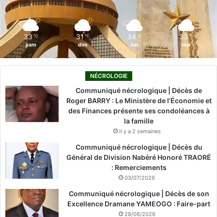
k
n
a
m
33
31
34
33
℃
℃
℃
℃
sam
dim
lun
mar
NÉCROLOGIE
Communiqué nécrologique | Décès de
Roger BARRY : Le Ministère de l’Économie et
des Finances présente ses condoléances à
la famille
il y a 2 semaines
Communiqué nécrologique | Décès du
Général de Division Nabéré Honoré TRAORÉ
: Remerciements
03/07/2026
Communiqué nécrologique | Décès de son
Excellence Dramane YAMEOGO : Faire-part
28/06/2026