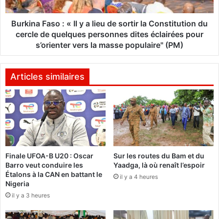
F
o
a
:
s
Burkina Faso : ‎« Il y a lieu de sortir la Constitution du
C
o
cercle de quelques personnes dites éclairées pour
O
:
s’orienter vers la masse populaire" (PM)
G
E
«
B
I
Articles similaires
I
l
N
y
T
a
E
l
R
i
N
e
A
u
T
Finale UFOA-B U20 : Oscar
Sur les routes du Bam et du
d
I
Barro veut conduire les
Yaadga, là où renaît l’espoir
e
Étalons à la CAN en battant le
O
s
il y a 4 heures
Nigeria
N
o
A
il y a 3 heures
r
L
t
S
i