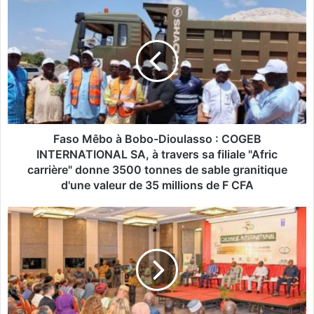
F
a
s
o
M
ê
b
o
à
B
Faso Mêbo à Bobo-Dioulasso : COGEB
o
INTERNATIONAL SA, à travers sa filiale "Afric
b
carrière" donne 3500 tonnes de sable granitique
o
d'une valeur de 35 millions de F CFA
-
D
B
i
u
o
r
u
k
l
i
a
n
s
a
s