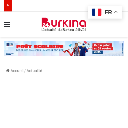
FR
Menu
Accueil
/
Actualité