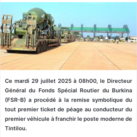
o
y
e
r
u
n
c
o
u
r
r
Ce mardi 29 juillet 2025 à 08h00, le Directeur
i
Général du Fonds Spécial Routier du Burkina
e
(FSR-B) a procédé à la remise symbolique du
l
tout premier ticket de péage au conducteur du
premier véhicule à franchir le poste moderne de
Tintilou.