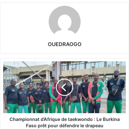
OUEDRAOGO
C
h
a
m
p
i
o
n
n
a
Championnat d’Afrique de taekwondo : Le Burkina
t
Faso prêt pour défendre le drapeau