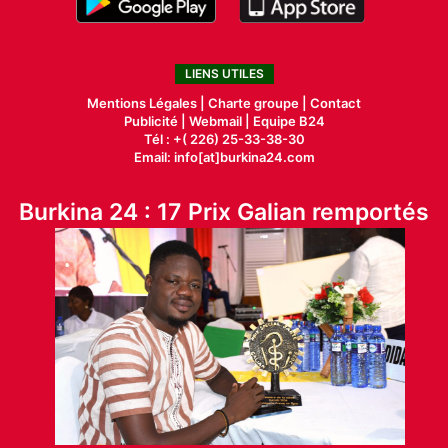
LIENS UTILES
Mentions Légales |
Charte groupe |
Contact
Publicité
|
Webmail |
Equipe B24
Tél : +( 226) 25-33-38-30
Email: info[at]burkina24.com
Burkina 24 : 17 Prix Galian remportés