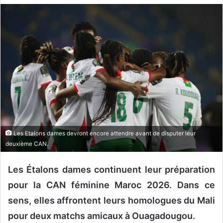
v
o
y
e
r
u
n
c
o
u
r
Les Etalons dames devront encore attendre avant de disputer leur
r
deuxième CAN.
i
e
Les Étalons dames continuent leur préparation
l
pour la CAN féminine Maroc 2026. Dans ce
sens, elles affrontent leurs homologues du Mali
pour deux matchs amicaux à Ouagadougou.