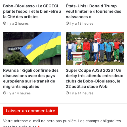
é
Bobo-Dioulasso : Le CEGECI
États-Unis : Donald Trump
e
à
plante l’espoir et le bien-être à
veut limiter le « tourisme des
B
S
la Cité des artistes
naissances »
u
a
il y a 2 heures
il y a 13 heures
r
p
k
o
i
n
n
é
a
:
F
L
a
a
s
d
Rwanda : Kigali confirme des
Super Coupe AJSB 2026 : Un
o
é
discussions avec des pays
derby très attendu entre deux
p
l
européens sur le transit de
clubs de Bobo-Dioulasso, le
r
é
migrants expulsés
22 août au stade Wobi
ê
g
il y a 14 heures
il y a 14 heures
t
a
p
t
o
i
Laisser un commentaire
u
o
r
n
Votre adresse e-mail ne sera pas publiée.
Les champs obligatoires
d
s