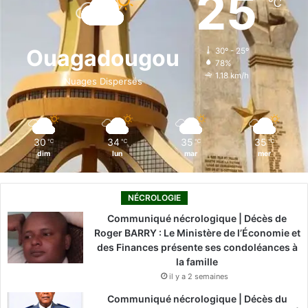
25
℃
b
e
u
a
o
o
d
b
g
k
Ouagadougou
30º - 25º
78%
o
i
e
r
1.18 km/h
Nuages Dispersés
k
n
a
m
30
34
35
35
℃
℃
℃
℃
dim
lun
mar
mer
NÉCROLOGIE
Communiqué nécrologique | Décès de
Roger BARRY : Le Ministère de l’Économie et
des Finances présente ses condoléances à
la famille
il y a 2 semaines
Communiqué nécrologique | Décès du