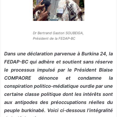
r
u
n
c
o
Dr Bertrand Gaston SOUBEIGA,
u
Président de la FEDAP-BC
r
r
Dans une déclaration parvenue à Burkina 24, la
i
FEDAP-BC qui adhère et soutient sans réserve
e
l
le processus impulsé par le Président Blaise
COMPAORE dénonce et condamne la
conspiration politico-médiatique ourdie par une
certaine classe politique dont les intérêts sont
aux antipodes des préoccupations réelles du
peuple burkinabé. Voici ci-dessous l’intégralité