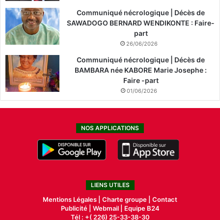
Communiqué nécrologique | Décès de
SAWADOGO BERNARD WENDIKONTE : Faire-
part
26/06/2026
Communiqué nécrologique | Décès de
BAMBARA née KABORE Marie Josephe :
Faire -part
01/06/2026
NOS APPLICATIONS
LIENS UTILES
Mentions Légales |
Charte groupe |
Contact
Publicité
|
Webmail |
Equipe B24
Tél : +( 226) 25-33-38-30