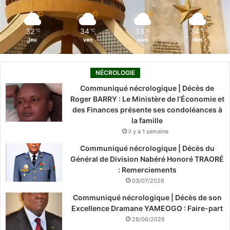
m
32
34
33
34
℃
℃
℃
℃
jeu
ven
sam
dim
NÉCROLOGIE
Communiqué nécrologique | Décès de
Roger BARRY : Le Ministère de l’Économie et
des Finances présente ses condoléances à
la famille
il y a 1 semaine
Communiqué nécrologique | Décès du
Général de Division Nabéré Honoré TRAORÉ
: Remerciements
03/07/2026
Communiqué nécrologique | Décès de son
Excellence Dramane YAMEOGO : Faire-part
28/06/2026