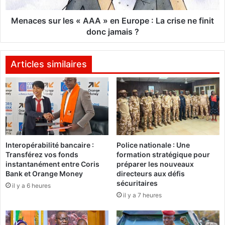
a
u
v
r
Menaces sur les « AAA » en Europe : La crise ne finit
i
l
donc jamais ?
,
e
R
s
o
«
Articles similaires
n
A
a
A
l
A
d
»
o
e
,
n
M
E
Interopérabilité bancaire :
Police nationale : Une
e
u
Transférez vos fonds
formation stratégique pour
s
r
instantanément entre Coris
préparer les nouveaux
s
o
Bank et Orange Money
directeurs aux défis
i
p
sécuritaires
il y a 6 heures
p
e
il y a 7 heures
o
:
u
L
r
a