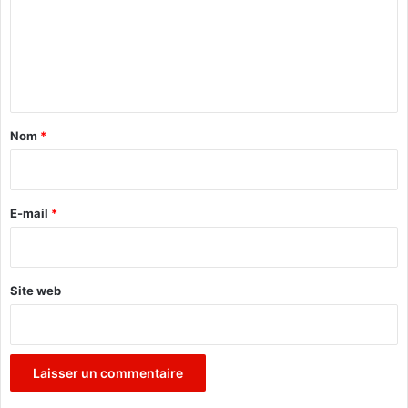
s
m
?
e
n
t
a
Nom
*
i
r
e
E-mail
*
*
Site web