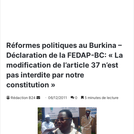
Réformes politiques au Burkina –
Déclaration de la FEDAP-BC: « La
modification de l’article 37 n’est
pas interdite par notre
constitution »
Rédaction B24
E
06/12/2011
0
5 minutes de lecture
n
v
o
y
e