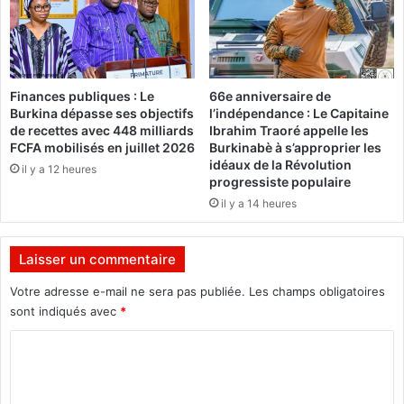
l
c
e
r
s
i
a
s
c
e
Finances publiques : Le
66e anniversaire de
r
n
Burkina dépasse ses objectifs
l’indépendance : Le Capitaine
e
e
de recettes avec 448 milliards
Ibrahim Traoré appelle les
f
FCFA mobilisés en juillet 2026
Burkinabè à s’approprier les
i
idéaux de la Révolution
il y a 12 heures
n
progressiste populaire
i
il y a 14 heures
t
d
o
Laisser un commentaire
n
Votre adresse e-mail ne sera pas publiée.
Les champs obligatoires
c
sont indiqués avec
*
j
a
C
m
a
o
i
m