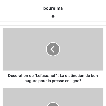
boureima
We
bsi
te
D
é
c
o
r
a
t
i
o
n
Décoration de "Lefaso.net" : La distinction de bon
d
augure pour la presse en ligne?
e
"
M
L
a
e
r
f
é