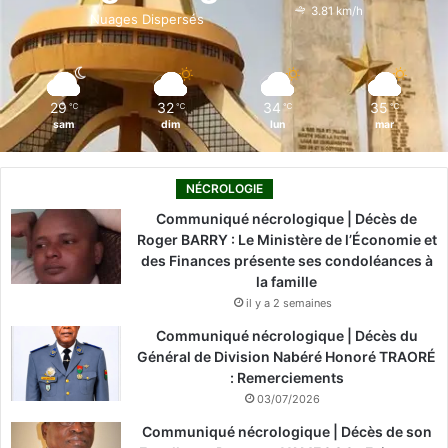
o
i
e
r
3.81 km/h
Nuages Dispersés
k
n
a
m
29
32
34
35
℃
℃
℃
℃
sam
dim
lun
mar
NÉCROLOGIE
Communiqué nécrologique | Décès de
Roger BARRY : Le Ministère de l’Économie et
des Finances présente ses condoléances à
la famille
il y a 2 semaines
Communiqué nécrologique | Décès du
Général de Division Nabéré Honoré TRAORÉ
: Remerciements
03/07/2026
Communiqué nécrologique | Décès de son