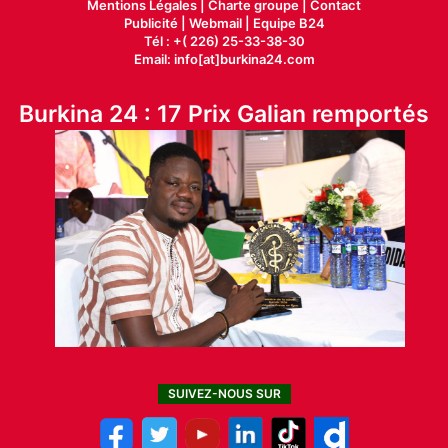
Mentions Légales |
Charte groupe |
Contact
Publicité
|
Webmail |
Equipe B24
Tél : +( 226) 25-33-38-30
Email: info[at]burkina24.com
Burkina 24 : 17 Prix Galian remportés
SUIVEZ-NOUS SUR