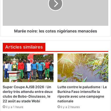
a
e
s
n
o
o
.
i
n
r
e
e
Marée noire: les cotes nigérianes menacées
t
:
"
l
:
e
Articles similaires
L
s
a
c
d
o
i
t
s
e
t
s
i
n
Super Coupe AJSB 2026 : Un
Lutte contre le paludisme : Le
n
i
derby très attendu entre deux
Burkina Faso intensifie la
c
g
clubs de Bobo-Dioulasso, le
riposte avec une campagne
t
é
22 août au stade Wobi
nationale
i
r
il y a 1 heure
il y a 2 heures
o
i