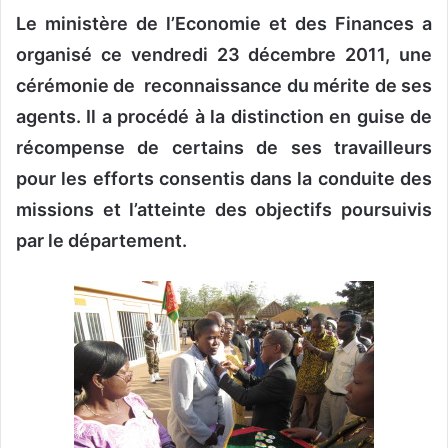
Le ministère de l’Economie et des Finances a
v
o
organisé ce vendredi 23 décembre 2011, une
y
cérémonie de reconnaissance du mérite de ses
e
agents. Il a procédé à la distinction en guise de
r
u
récompense de certains de ses travailleurs
n
pour les efforts consentis dans la conduite des
c
missions et l’atteinte des objectifs poursuivis
o
par le département.
u
r
r
i
e
l