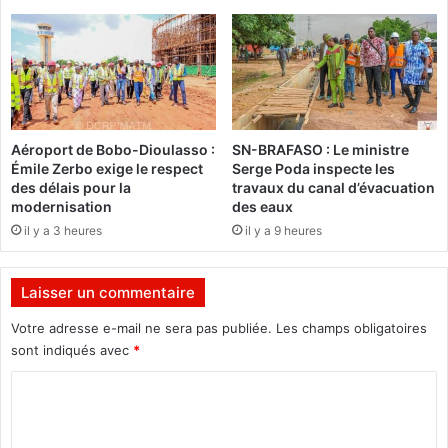
n
a
d
n
e
e
b
s
o
m
n
e
a
n
Aéroport de Bobo-Dioulasso :
SN-BRAFASO : Le ministre
u
a
Émile Zerbo exige le respect
Serge Poda inspecte les
g
c
des délais pour la
travaux du canal d’évacuation
u
é
modernisation
des eaux
r
e
il y a 3 heures
il y a 9 heures
e
s
p
o
Laisser un commentaire
u
r
Votre adresse e-mail ne sera pas publiée.
Les champs obligatoires
l
sont indiqués avec
*
a
C
p
r
o
e
m