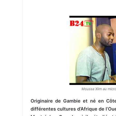
v
o
y
e
r
u
n
c
o
u
r
r
i
e
Moussa Xlim au micro
l
Originaire de Gambie et né en Côt
différentes cultures d’Afrique de l’Ou