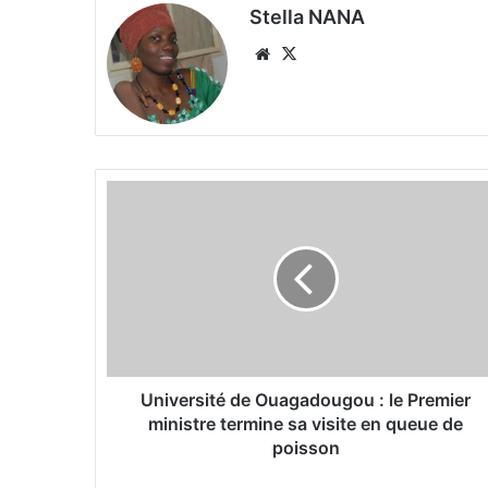
Stella NANA
We
X
bsi
te
U
n
i
v
e
r
s
i
t
é
Université de Ouagadougou : le Premier
d
ministre termine sa visite en queue de
e
poisson
O