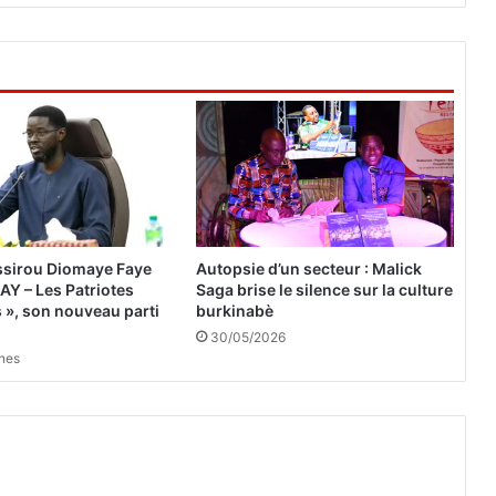
o
:
l
e
t
r
i
b
u
n
a
l
assirou Diomaye Faye
Autopsie d’un secteur : Malick
a
AAY – Les Patriotes
Saga brise le silence sur la culture
d
 », son nouveau parti
burkinabè
m
30/05/2026
i
ines
n
i
s
t
r
a