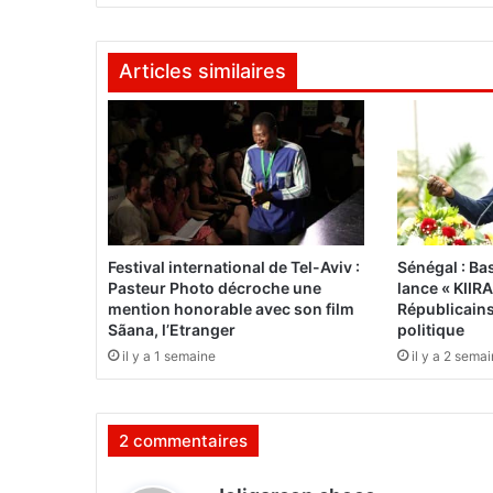
u
a
g
Articles similaires
a
d
o
u
g
o
u
:
l
Festival international de Tel-Aviv :
Sénégal : B
e
Pasteur Photo décroche une
lance « KIIR
P
mention honorable avec son film
Républicains
r
Sãana, l’Etranger
politique
e
il y a 1 semaine
il y a 2 sema
m
i
e
2 commentaires
r
m
i
d