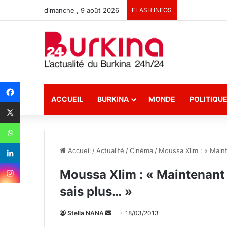
dimanche , 9 août 2026
FLASH INFOS
ACCUEIL
BURKINA
MONDE
POLITIQU
Accueil
/
Actualité
/
Cinéma
/
Moussa Xlim : « Maint
Moussa Xlim : « Maintenant 
sais plus… »
Stella NANA
E
18/03/2013
n