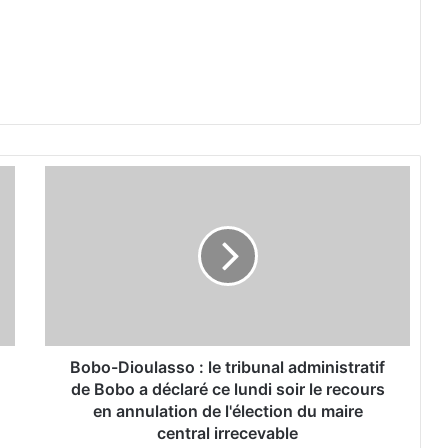
B
o
b
o
-
D
i
o
u
l
Bobo-Dioulasso : le tribunal administratif
a
de Bobo a déclaré ce lundi soir le recours
s
en annulation de l'élection du maire
s
central irrecevable