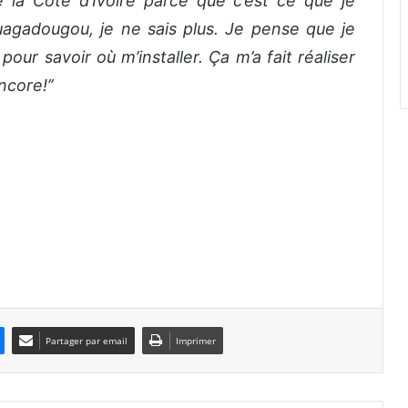
é la Côte d’Ivoire parce que c’est ce que je
uagadougou, je ne sais plus. Je pense que je
 pour savoir où m’installer. Ça m’a fait réaliser
ncore!’’
Partager par email
Imprimer