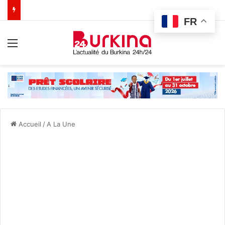
FR
Menu
Accueil
/
A La Une