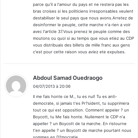
parce qu'il a l'amour du pays et ne restera pas les
bras croises si les politiciens irresponsables veulent
destabiliser le seul pays que nous avons.Arretez de
desinformer le peuple, cette marche n'a rien a voir
avec l'article 37.Vous prenez le peuple comme des
moutons ou quoi si au temps que vous etiez au CDP
vous distribuais des billets de mille franc aux gens
c'est pour cette raison vous aviez ete expulses.
d
Abdoul Samad Ouedraogo
i
04/07/2013 à 20:06
t
Il me fais honte ce M., tu es nul! Tu es anti-
democrate, si jamais t'es Pr?sident, tu supprimera
:
tout ce qui est opposition. Comment appeler ? un
Boycott, tu Me fais honte. Nullement le CDP n'a
appeller ? un Boycott de ta marche. En ristourne
t'en appelle ? un Boycott de marche pourtant nous
sommes en D?mocratie.