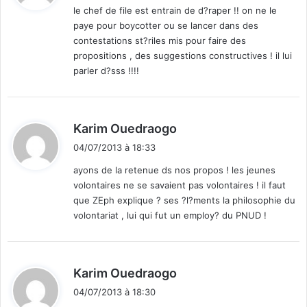
le chef de file est entrain de d?raper !! on ne le
paye pour boycotter ou se lancer dans des
:
contestations st?riles mis pour faire des
propositions , des suggestions constructives ! il lui
parler d?sss !!!!
d
Karim Ouedraogo
i
04/07/2013 à 18:33
t
ayons de la retenue ds nos propos ! les jeunes
volontaires ne se savaient pas volontaires ! il faut
:
que ZEph explique ? ses ?l?ments la philosophie du
volontariat , lui qui fut un employ? du PNUD !
d
Karim Ouedraogo
i
04/07/2013 à 18:30
t