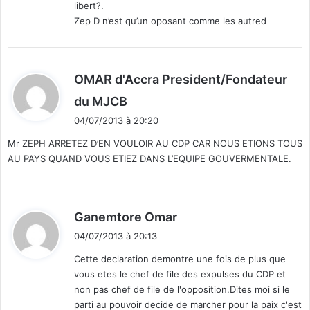
libert?.
Zep D n’est qu’un oposant comme les autred
OMAR d'Accra President/Fondateur
d
du MJCB
i
04/07/2013 à 20:20
t
Mr ZEPH ARRETEZ D’EN VOULOIR AU CDP CAR NOUS ETIONS TOUS
AU PAYS QUAND VOUS ETIEZ DANS L’EQUIPE GOUVERMENTALE.
:
d
Ganemtore Omar
i
04/07/2013 à 20:13
t
Cette declaration demontre une fois de plus que
vous etes le chef de file des expulses du CDP et
:
non pas chef de file de l'opposition.Dites moi si le
parti au pouvoir decide de marcher pour la paix c'est