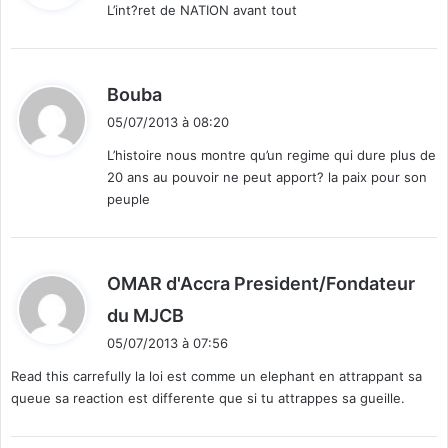
L’int?ret de NATION avant tout
:
d
Bouba
i
05/07/2013 à 08:20
t
L’histoire nous montre qu’un regime qui dure plus de
20 ans au pouvoir ne peut apport? la paix pour son
:
peuple
OMAR d'Accra President/Fondateur
d
du MJCB
i
05/07/2013 à 07:56
t
Read this carrefully la loi est comme un elephant en attrappant sa
queue sa reaction est differente que si tu attrappes sa gueille.
: