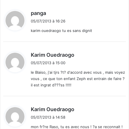
d
panga
i
05/07/2013 à 16:26
t
karim ouedraogo tu es sans dignit
:
d
Karim Ouedraogo
i
05/07/2013 à 15:00
t
le Blaiso, j'ai tjrs ?t? d'accord avec vous , mais voyez
vous , ce que ton enfant Zeph est entrain de faire ?
:
il est ingrat d???ss !!!!!
d
Karim Ouedraogo
i
05/07/2013 à 14:58
t
mon fr?re Raso, tu es avec nous ! ?a se reconnait !