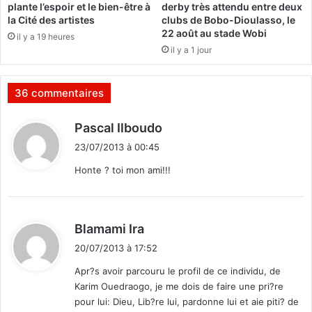
plante l’espoir et le bien-être à
derby très attendu entre deux
e
t
la Cité des artistes
clubs de Bobo-Dioulasso, le
r
t
22 août au stade Wobi
il y a 19 heures
l
e
il y a 1 jour
e
n
N
t
i
d
36 commentaires
g
e
e
p
d
Pascal Ilboudo
r
l
i
a
23/07/2013 à 00:45
t
n
Honte ? toi mon ami!!!
t
e
:
r
l
d
Blamami Ira
e
i
s
20/07/2013 à 17:52
t
p
Apr?s avoir parcouru le profil de ce individu, de
o
Karim Ouedraogo, je me dois de faire une pri?re
:
t
pour lui: Dieu, Lib?re lui, pardonne lui et aie piti? de
e