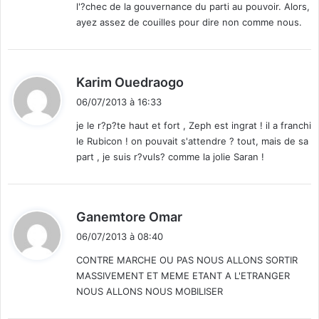
l'?chec de la gouvernance du parti au pouvoir. Alors,
ayez assez de couilles pour dire non comme nous.
d
Karim Ouedraogo
i
06/07/2013 à 16:33
t
je le r?p?te haut et fort , Zeph est ingrat ! il a franchi
le Rubicon ! on pouvait s'attendre ? tout, mais de sa
:
part , je suis r?vuls? comme la jolie Saran !
d
Ganemtore Omar
i
06/07/2013 à 08:40
t
CONTRE MARCHE OU PAS NOUS ALLONS SORTIR
MASSIVEMENT ET MEME ETANT A L'ETRANGER
:
NOUS ALLONS NOUS MOBILISER