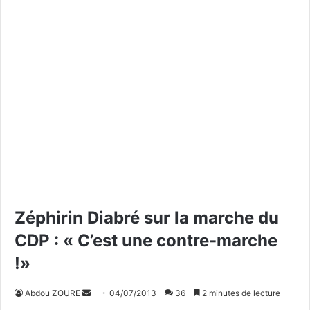
Zéphirin Diabré sur la marche du
CDP : « C’est une contre-marche
!»
Abdou ZOURE
E
04/07/2013
36
2 minutes de lecture
n