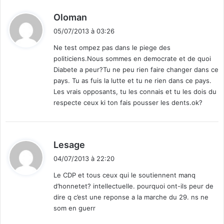
d
Oloman
i
05/07/2013 à 03:26
t
Ne test ompez pas dans le piege des
politiciens.Nous sommes en democrate et de quoi
:
Diabete a peur?Tu ne peu rien faire changer dans ce
pays. Tu as fuis la lutte et tu ne rien dans ce pays.
Les vrais opposants, tu les connais et tu les dois du
respecte ceux ki ton fais pousser les dents.ok?
d
Lesage
i
04/07/2013 à 22:20
t
Le CDP et tous ceux qui le soutiennent manq
d’honnetet? intellectuelle. pourquoi ont-ils peur de
:
dire q c’est une reponse a la marche du 29. ns ne
som en guerr