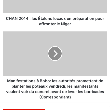
1
4
:
l
CHAN 2014 : les Étalons locaux en préparation pour
e
affronter le Niger
s
É
M
t
a
a
n
l
i
o
f
n
e
s
s
l
t
o
a
c
t
Manifestations à Bobo: les autorités promettent de
a
i
planter les poteaux vendredi, les manifestants
u
o
veulent voir du concret avant de lever les barricades
x
n
(Correspondant)
e
s
n
à