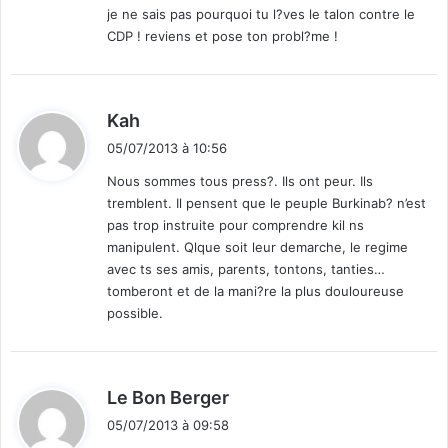
je ne sais pas pourquoi tu l?ves le talon contre le
:
CDP ! reviens et pose ton probl?me !
d
Kah
i
05/07/2013 à 10:56
t
Nous sommes tous press?. Ils ont peur. Ils
tremblent. Il pensent que le peuple Burkinab? n’est
:
pas trop instruite pour comprendre kil ns
manipulent. Qlque soit leur demarche, le regime
avec ts ses amis, parents, tontons, tanties…
tomberont et de la mani?re la plus douloureuse
possible.
d
Le Bon Berger
i
05/07/2013 à 09:58
t