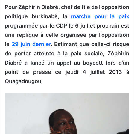
Pour Zéphirin Diabré, chef de file de l’opposition
v
o
politique burkinabè, la
marche pour la paix
y
programmée par le CDP le 6 juillet prochain est
e
une réplique à celle organisée par l’opposition
r
u
le
29 juin dernier
. Estimant que celle-ci risque
n
de porter atteinte à la paix sociale, Zéphirin
c
Diabré a lancé un appel au boycott lors d’un
o
point de presse ce jeudi 4 juillet 2013 à
u
r
Ouagadougou.
r
i
e
l