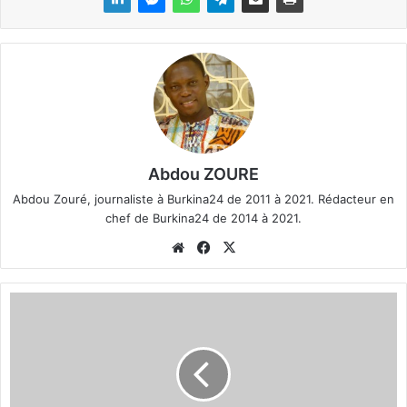
Abdou ZOURE
Abdou Zouré, journaliste à Burkina24 de 2011 à 2021. Rédacteur en
chef de Burkina24 de 2014 à 2021.
We
Fa
X
bsi
ce
te
bo
C
ok
H
A
N
2
0