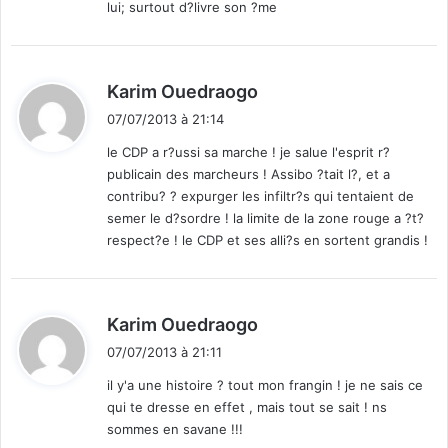
lui; surtout d?livre son ?me
a
u
x
v
d
Karim Ouedraogo
e
i
n
07/07/2013 à 21:14
t
d
le CDP a r?ussi sa marche ! je salue l'esprit r?
r
publicain des marcheurs ! Assibo ?tait l?, et a
:
e
contribu? ? expurger les infiltr?s qui tentaient de
d
semer le d?sordre ! la limite de la zone rouge a ?t?
i
respect?e ! le CDP et ses alli?s en sortent grandis !
,
l
e
s
d
Karim Ouedraogo
m
i
a
07/07/2013 à 21:11
t
n
il y'a une histoire ? tout mon frangin ! je ne sais ce
i
qui te dresse en effet , mais tout se sait ! ns
f
:
sommes en savane !!!
e