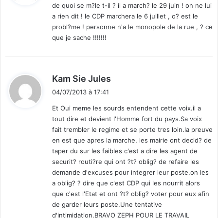
de quoi se m?le t-il ? il a march? le 29 juin ! on ne lui
a rien dit ! le CDP marchera le 6 juillet , o? est le
:
probl?me ! personne n'a le monopole de la rue , ? ce
que je sache !!!!!!!
d
Kam Sie Jules
i
04/07/2013 à 17:41
t
Et Oui meme les sourds entendent cette voix.il a
tout dire et devient l'Homme fort du pays.Sa voix
:
fait trembler le regime et se porte tres loin.la preuve
en est que apres la marche, les mairie ont decid? de
taper du sur les faibles c'est a dire les agent de
securit? routi?re qui ont ?t? oblig? de refaire les
demande d'excuses pour integrer leur poste.on les
a oblig? ? dire que c'est CDP qui les nourrit alors
que c'est l'Etat et ont ?t? oblig? voter pour eux afin
de garder leurs poste.Une tentative
d'intimidation.BRAVO ZEPH POUR LE TRAVAIL