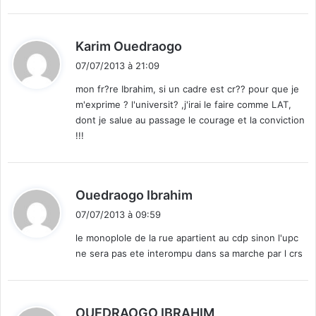
s
t
a
d
Karim Ouedraogo
n
i
t
07/07/2013 à 21:09
t
s
mon fr?re Ibrahim, si un cadre est cr?? pour que je
v
m'exprime ? l'universit? ,j'irai le faire comme LAT,
e
:
dont je salue au passage le courage et la conviction
u
!!!
l
e
n
t
d
Ouedraogo Ibrahim
v
i
o
07/07/2013 à 09:59
t
i
le monoplole de la rue apartient au cdp sinon l'upc
r
ne sera pas ete interompu dans sa marche par l crs
d
:
u
c
o
d
OUEDRAOGO IBRAHIM
n