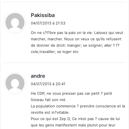
d
Pakissiba
i
04/07/2013 à 21:53
t
On ne c?l?bre pas la paix on la vie. Laissez qui veut
marcher, marcher. Nous on veux ce qu’ils refusent
:
de donner de droit: manger; se soigner; aller ? l’?
cole,travailler; se loger etc
d
andre
i
04/07/2013 à 20:41
t
He CDP, ne vous presser pas car petit ? petit
l’oiseau fait son nid.
:
La population commence ? prendre conscience et la
revolte est in?vitable.
Pour ce qui est Zep D, Ce n’est pas ? cause de lui
que les gens manifestent mais plutot pour leur