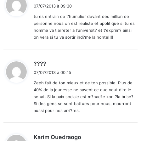
i
r
07/07/2013 à 09:30
r
t
tu es entrain de t'humulier devant des million de
i
personne nous on est realiste et apolitique si tu es
c
:
a
homme va t'arreter a l'universit? et t'exprim? ainsi
d
on vera si tu va sortir ind?me la honte!!!!
e
s
(
d
????
C
i
o
07/07/2013 à 00:15
r
t
Zeph fait de ton mieux et de ton possible. Plus de
r
e
40% de la jeunesse ne savent ce que veut dire le
:
s
senat. Si la paix sociale est m?nac?e kon ?la brise?.
p
Si des gens se sont battues pour nous, mourront
o
aussi pour nos arri?res.
n
d
a
d
n
Karim Ouedraogo