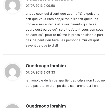
i
c
07/07/2013 à 09:58
t
r
a tous ceux qui disent que zeph a ?t? expulser:on
e
sait que vous etes cdp,si ton p?re fait quelques
t
:
chose a ses enfants et a ses parents quitte sa
a
cours c’est parce qu’il se dit qu’etant sous son sous
v
couvert qu’il peut te m?ttre la pression sinon a part
a
n
ca il ne peut rien faire. les personne mur d’esprit
t
savent ce que je dis!!
d
e
l
d
Ouedraogo Ibrahim
e
i
v
07/07/2013 à 09:33
e
t
le monolole de la rue apartient au cdp sinon l'upc ne
r
l
sera pas ete interompu dans sa marche par l crs
:
e
s
b
d
Ouedraogo Ibrahim
a