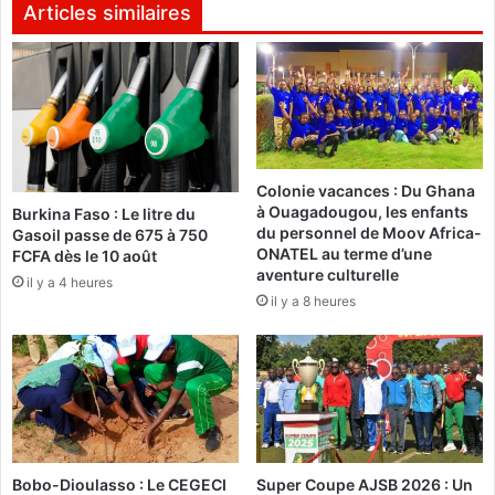
p
B
Articles similaires
r
o
é
b
p
o
a
:
r
l
a
e
t
s
i
Colonie vacances : Du Ghana
a
à Ouagadougou, les enfants
o
Burkina Faso : Le litre du
u
du personnel de Moov Africa-
Gasoil passe de 675 à 750
n
t
ONATEL au terme d’une
FCFA dès le 10 août
p
o
aventure culturelle
o
il y a 4 heures
r
il y a 8 heures
u
i
r
t
a
é
f
s
f
p
r
r
o
o
n
m
Bobo-Dioulasso : Le CEGECI
Super Coupe AJSB 2026 : Un
t
e